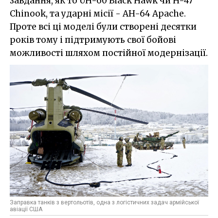
завдання, як то UH-60 Black Hawk чи H-47
Chinook, та ударні місії - AH-64 Apache.
Проте всі ці моделі були створені десятки
років тому і підтримують свої бойові
можливості шляхом постійної модернізації.
Заправка танків з вертольотів, одна з логістичних задач армійської
авіації США