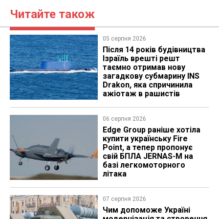
Читайте також
05 серпня 2026
Після 14 років будівництва
Ізраїль врешті решт
таємно отримав нову
загадкову субмарину INS
Drakon, яка спричинила
ажіотаж в рашистів
06 серпня 2026
Edge Group раніше хотіла
купити українську Fire
Point, а тепер пропонує
свій БПЛА JERNAS-M на
базі легкомоторного
літака
07 серпня 2026
Чим допоможе Україні
модернізація та створення