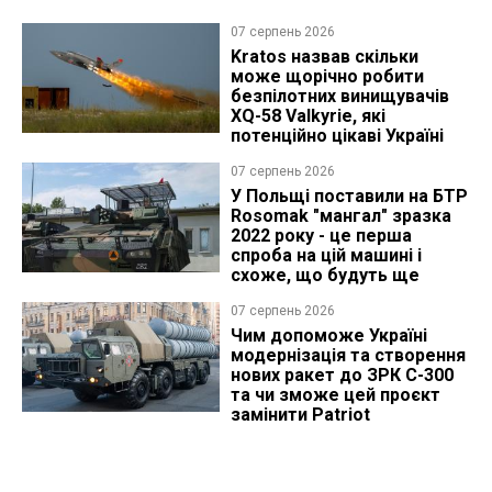
07 серпень 2026
Kratos назвав скільки
може щорічно робити
безпілотних винищувачів
XQ-58 Valkyrie, які
потенційно цікаві Україні
07 серпень 2026
У Польщі поставили на БТР
Rosomak "мангал" зразка
2022 року - це перша
спроба на цій машині і
схоже, що будуть ще
07 серпень 2026
Чим допоможе Україні
модернізація та створення
нових ракет до ЗРК С-300
та чи зможе цей проєкт
замінити Patriot