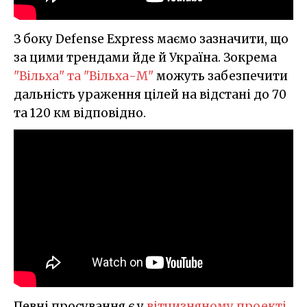
З боку Defense Express маємо зазначити, що
за цими трендами йде й Україна. Зокрема
"Вільха" та "Вільха-М"
можуть забезпечити
дальність ураження цілей на відстані до 70
та 120 км відповідно.
Певні просування є у
вітчизняному проекті