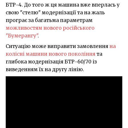
БТР-4. До того ж ця машина вже вперлась у
свою "стелю" модернізації та на жаль
програє за багатьма параметрам
можливостям нового російського
"Бумерангу"
.
Ситуацію може виправити замовлення
на
колісні машини нового покоління
та
глибока модернізація БТР-60/70 із
виведенням їх на другу лінію.