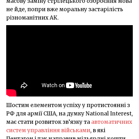
масову заміну стрілецького озброєння мова
не йде, попри вже моральну застарілість
різноманітних АК.
Шостим елементом успіху у протистоянні з
РФ для армії США, на думку National Interest,
має стати розвиток зв’язку та
автоматичних
систем управління військами
, в які
Пентагон і так направив мільярдні кошти.