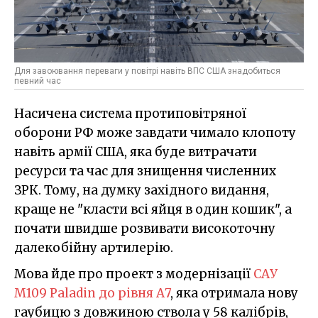
Для завоювання переваги у повітрі навіть ВПС США знадобиться
певний час
Насичена система протиповітряної
оборони РФ може завдати чимало клопоту
навіть армії США, яка буде витрачати
ресурси та час для знищення численних
ЗРК. Тому, на думку західного видання,
краще не "класти всі яйця в один кошик", а
почати швидше розвивати високоточну
далекобійну артилерію.
Мова йде про проект з модернізації
САУ
M109 Paladin до рівня А7
, яка отримала нову
гаубицю з довжиною ствола у 58 калібрів,