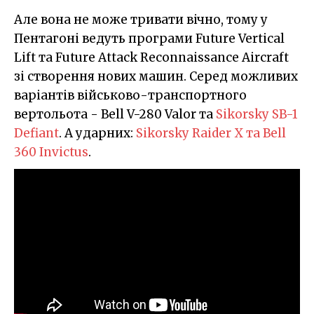
Але вона не може тривати вічно, тому у
Пентагоні ведуть програми Future Vertical
Lift та Future Attack Reconnaissance Aircraft
зі створення нових машин. Серед можливих
варіантів військово-транспортного
вертольота - Bell V-280 Valor та
Sikorsky SB-1
Defiant
. А ударних:
Sikorsky Raider X та Bell
360 Invictus
.