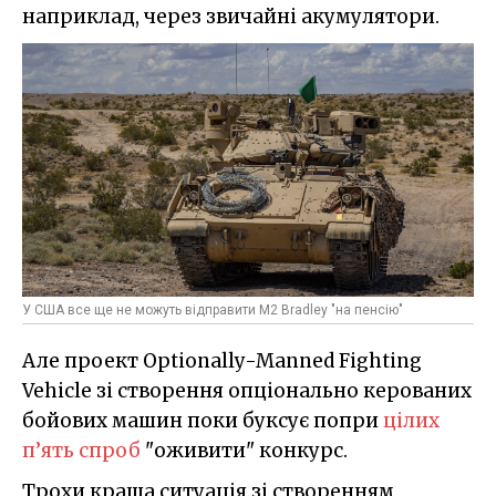
наприклад, через звичайні акумулятори.
У США все ще не можуть відправити M2 Bradley "на пенсію"
Але проект Optionally-Manned Fighting
Vehicle зі створення опціонально керованих
бойових машин поки буксує попри
цілих
п’ять спроб
"оживити" конкурс.
Трохи краща ситуація зі створенням