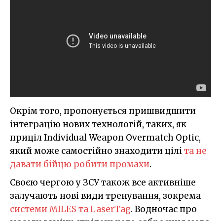
Окрім того, пропонується пришвидшити
інтеграцію нових технологій, таких, як
приціл Individual Weapon Overmatch Optic,
який може самостійно знаходити цілі
та не
давати бійцю робити промахи
.
Своєю чергою у ЗСУ також все активніше
залучають нові види тренування, зокрема
системи MILES та LaserTag
. Водночас про