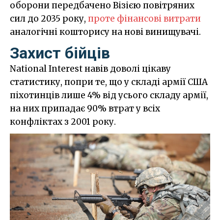
оборони передбачено Візією повітряних
сил до 2035 року,
проте фінансові витрати
аналогічні кошторису на нові винищувачі.
Захист бійців
National Interest навів доволі цікаву
статистику, попри те, що у складі армії США
піхотинців лише 4% від усього складу армії,
на них припадає 90% втрат у всіх
конфліктах з 2001 року.