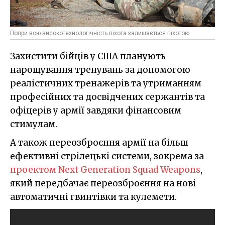
Попри всю високотехнологічність піхота залишається піхотою
Захистити бійців у США планують
нарощування тренувань за допомогою
реалістичних тренажерів та утриманням
професійних та досвідчених сержантів та
офіцерів у армії завдяки фінансовим
стимулам.
А також переозброєння армії на більш
ефективні стрілецькі системи, зокрема за
проектом Next Generation Squad Weapons
,
який передбачає переозброєння на нові
автоматичні гвинтівки та кулемети.