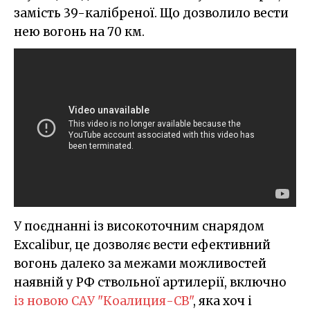
замість 39-калібреної. Що дозволило вести
нею вогонь на 70 км.
У поєднанні із високоточним снарядом
Excalibur, це дозволяє вести ефективний
вогонь далеко за межами можливостей
наявній у РФ ствольної артилерії, включно
із новою САУ "Коалиция-СВ"
, яка хоч і