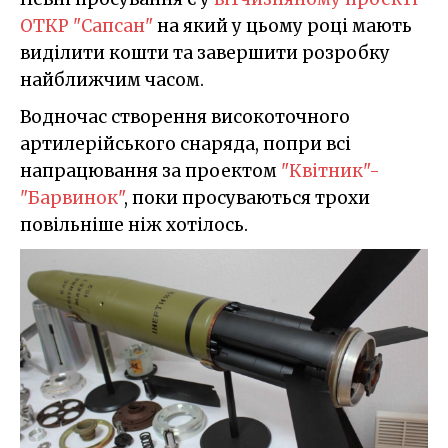
ОТКР "Сапсан"
на який у цьому році мають
виділити кошти та завершити розробку
найближчим часом.
Водночас створення високоточного
артилерійського снаряда, попри всі
напрацювання за проектом
"Квітник"-
"Барвинок"
, поки просуваються трохи
повільніше ніж хотілось.