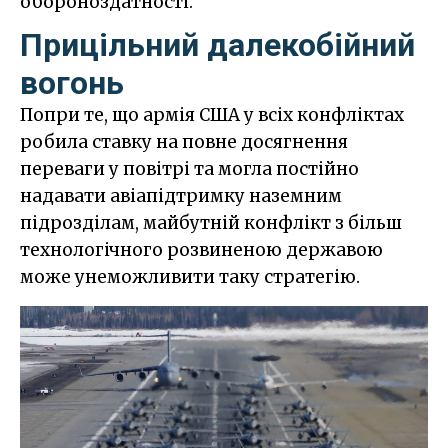
обороноздатності.
Прицільний далекобійний
вогонь
Попри те, що армія США у всіх конфліктах
робила ставку на повне досягнення
переваги у повітрі та могла постійно
надавати авіапідтримку наземним
підрозділам, майбутній конфлікт з більш
технологічного розвиненою державою
може унеможливити таку стратегію.