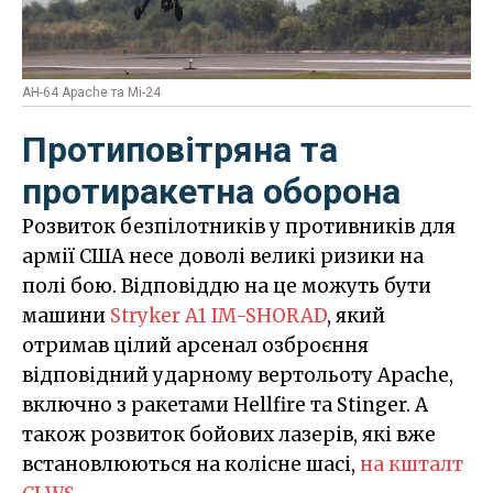
AH-64 Apache та Мі-24
Протиповітряна та
протиракетна оборона
Розвиток безпілотників у противників для
армії США несе доволі великі ризики на
полі бою. Відповіддю на це можуть бути
машини
Stryker A1 IM-SHORAD
, який
отримав цілий арсенал озброєння
відповідний ударному вертольоту Apache,
включно з ракетами Hellfire та Stinger. А
також розвиток бойових лазерів, які вже
встановлюються на колісне шасі,
на кшталт