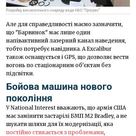
Розробку високоточного снаряду веде НВО "Прогрес"
Але для справедливості маємо зазначити,
що "Барвинок" має лише один
напівактивний лазерний канал наведення,
тобто потребує навідника. А Excalibur
також оснащується і GPS, що дозволяє вести
вогонь по стаціонарним об'єктам без
підсвітки.
Бойова машина нового
покоління
У National Interest вважають, що армія США
має замінити застарілі БМП M2 Bradley, а не
шукати шляхи для їх модернізації, яка
постійно стикається з проблемами
,