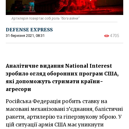
Артилерія повертає собі роль "бога війни"
DEFENSE EXPRESS
31 березня 2021, 08:31
4705
Аналітичне видання National Interest
зробило огляд оборонних програм США,
які допоможуть стримати країни-
агресори
Російська Федерація робить ставку на
масовані механізовані з’єднання, балістичні
ракети, артилерію та гіперзвукову зброю. У
цій ситуації армія США має уникнути