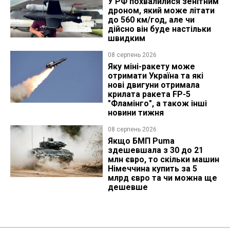
У РФ похвалилися зенітним
дроном, який може літати
до 560 км/год, але чи
дійсно він буде настільки
швидким
08 серпень 2026
Яку міні-ракету може
отримати Україна та які
нові двигуни отримала
крилата ракета FP-5
"Фламінго", а також інші
новини тижня
08 серпень 2026
Якщо БМП Puma
здешевшала з 30 до 21
млн євро, то скільки машин
Німеччина купить за 5
млрд євро та чи можна ще
дешевше