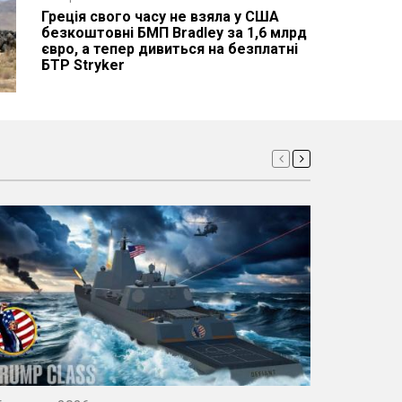
Греція свого часу не взяла у США
Edge Group раніше хотіла купити
Аби "не доношувати" вживані літаки
безкоштовні БМП Bradley за 1,6 млрд
українську Fire Point, а тепер
C-130 Hercules за США Колумбія
євро, а тепер дивиться на безплатні
пропонує свій БПЛА JERNAS-M на базі
замовляє два нових KC-390 Millenium,
БТР Stryker
легкомоторного літака
які інтегрують з Gripen