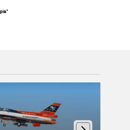
рів"
ку
одів