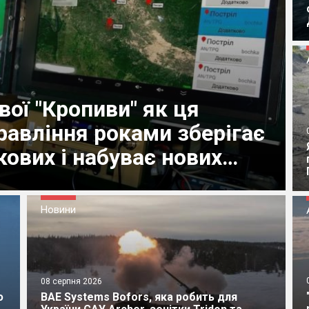
ої "Кропиви" як ця
равління роками зберігає
кових і набуває нових
Новини
08 серпня 2026
ю
BAE Systems Bofors, яка робить для