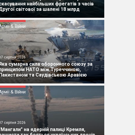
скасування найбільших фрегатів з часів
Другої світової за шалені 18 млрд
Армії & Війни
07 серпня 2026
Яка сумарна сила оборонного союзу за
принципом НАТО між Туреччиною,
Пакистаном та Саудівською Аравією
Армії & Війни
07 серпня 2026
"Мангали" на ядерній палиці Кремля,
рашисти так бояться українських дронів,