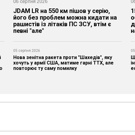
06 серпня 2026
04 серпня 2026
0
0
7
JDAM LR на 550 км пішов у серію,
​Двигун наймасовішого БТР ЗСУ
1
В
його без проблем можна кидати на
вимагає особливого підходу – що
о
з
рашистів із літаків ПС ЗСУ, втім є
потрібно знати про Detroit Diesel
д
д
певні "але"
6V53 на M113
н
з
05 серпня 2026
03 серпня 2026
05
03
и
й
Нова зенітна ракета проти "Шахедів", яку
Зможе запустити до 64 Tomahawk, або
Щ
Р
хочуть у армії США, матиме гарні ТТХ, але
зенітних ракет проти російських "Циркон" та
і
в
о
повторює ту саму помилку
"Оникс" - що за новий фрегат GMF 140
е
й