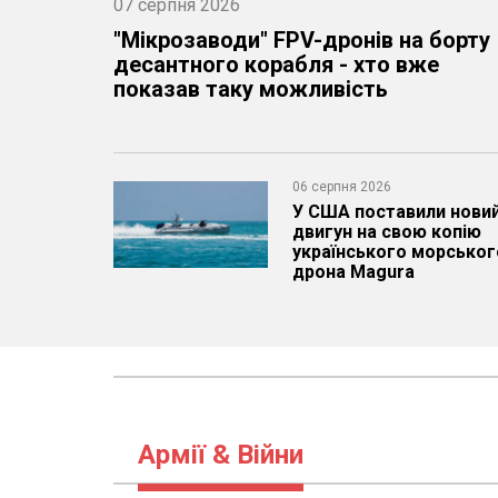
07 серпня 2026
04 серпня 2026
"Мікрозаводи" FPV-дронів на борту
AMCA має стати конкурентом Су-5
десантного корабля - хто вже
та F-35, але Індія знову змінила
показав таку можливість
умови вибору виробника
04 серпня 2026
06 серпня 2026
Запізнюється, не може боротися з дронам
У США поставили нови
на оптоволокні та повністю глушити
двигун на свою копію
китайський GPS - проблеми протидронової
українського морськог
системи Тайваню
дрона Magura
Армії & Війни