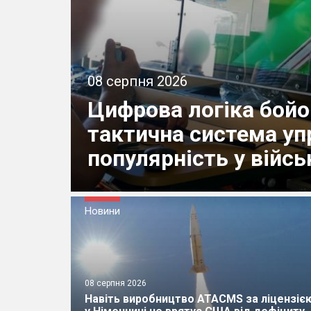
08 серпня 2026
Цифрова логіка бойов
тактична система уп
популярність у війсь
можливостей
Новини
08 серпня 2026
Навіть виробництво ATACMS за ліцензіє