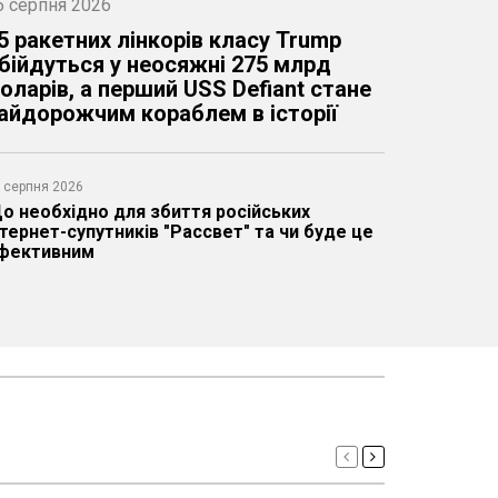
6 серпня 2026
4 серпня 2026
5 ракетних лінкорів класу Trump
 Іспанії вже двічі випадково хотіли
бійдуться у неосяжні 275 млрд
амовити одні й ті ж послуги та
оларів, а перший USS Defiant стане
еталі для БМП Pizarro і чим все
айдорожчим кораблем в історії
акінчилося
 серпня 2026
 серпня 2026
о необхідно для збиття російських
ашисти помітили, що на FP-5 "Фламінго"
нтернет-супутників "Рассвет" та чи буде це
становлюють нові двигуни, про який саме
фективним
деться та що це дає