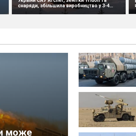
України САУ Archer, зенітки Tridon та
снаряди, збільшила виробництво у 3-4
рази
ки може
танки
 що РФ