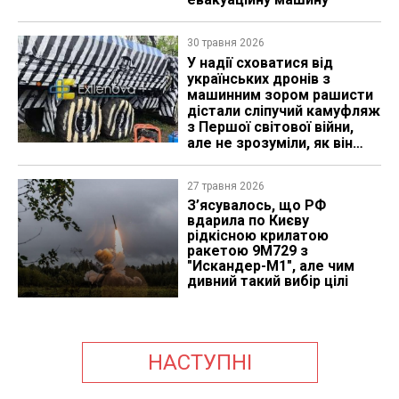
30 травня 2026
У надії сховатися від
українських дронів з
машинним зором рашисти
дістали сліпучий камуфляж
з Першої світової війни,
але не зрозуміли, як він
працює
27 травня 2026
З’ясувалось, що РФ
вдарила по Києву
рідкісною крилатою
ракетою 9М729 з
"Искандер-М1", але чим
дивний такий вибір цілі
НАСТУПНІ