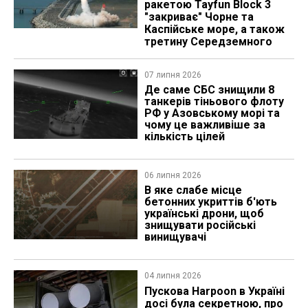
ракетою Tayfun Block 3
"закриває" Чорне та
Каспійське море, а також
третину Середземного
07 липня 2026
Де саме СБС знищили 8
танкерів тіньового флоту
РФ у Азовському морі та
чому це важливіше за
кількість цілей
06 липня 2026
В яке слабе місце
бетонних укриттів б'ють
українські дрони, щоб
знищувати російські
винищувачі
04 липня 2026
Пускова Harpoon в Україні
досі була секретною, про