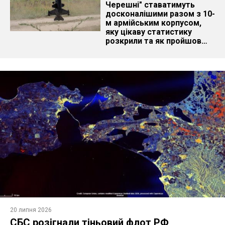
Черешні" ставатимуть
досконалішими разом з 10-
м армійським корпусом,
яку цікаву статистику
розкрили та як пройшов
Demo Day
20 липня 2026
СБС розігнали тіньовий флот РФ,