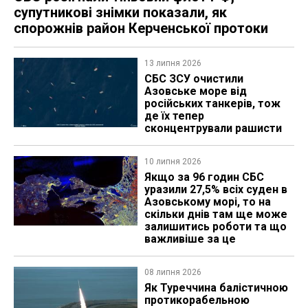
супутникові знімки показали, як
спорожнів район Керченської протоки
13 липня 2026
СБС ЗСУ очистили
Азовське море від
російських танкерів, тож
де їх тепер
сконцентрували рашисти
10 липня 2026
Якщо за 96 годин СБС
уразили 27,5% всіх суден в
Азовському морі, то на
скільки днів там ще може
залишитись роботи та що
важливіше за це
08 липня 2026
Як Туреччина балістичною
протикорабельною