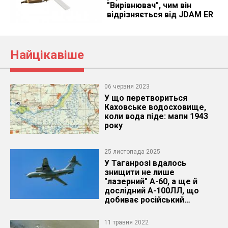
"Вирівнювач", чим він
відрізняється від JDAM ER
Найцікавіше
06 червня 2023
У що перетвориться
Каховське водосховище,
коли вода піде: мапи 1943
року
25 листопада 2025
У Таганрозі вдалось
знищити не лише
"лазерний" А-60, а ще й
дослідний А-100ЛЛ, що
добиває російський
"довгобуд" із заміни А-50
11 травня 2022