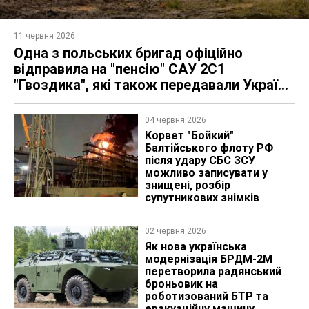
11 червня 2026
Одна з польських бригад офіційно
відправила на "пенсію" САУ 2С1
"Гвоздика", які також передавали Україні
(фото)
04 червня 2026
Корвет "Бойкий"
Балтійського флоту РФ
після удару СБС ЗСУ
можливо записувати у
знищені, розбір
супутникових знімків
02 червня 2026
Як нова українська
модернізація БРДМ-2М
перетворила радянський
броньовик на
роботизований БТР та
евакуаційну машину