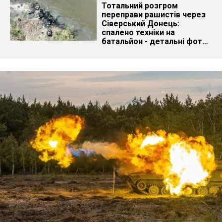
Тотальний розгром
переправи рашистів через
Сіверський Донець:
спалено техніки на
батальйон - детальні фото
та відео