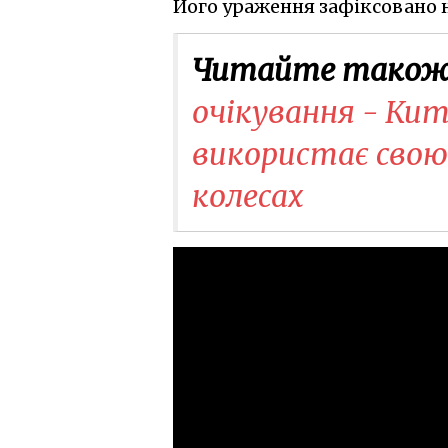
Його ураження зафіксовано на
Читайте також
очікування - Ки
використає свою
колесах