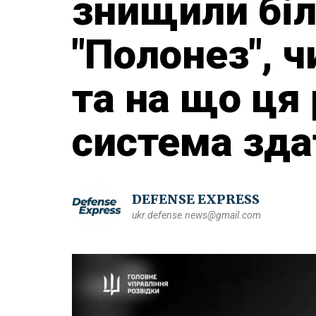
знищили бі
"Полонез", ч
та на що ця
система зда
DEFENSE EXPRESS
ukr.defense.news@gmail.com