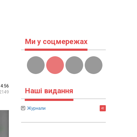
Ми у соцмережах
14:56
Наші видання
2149
Журнали
42