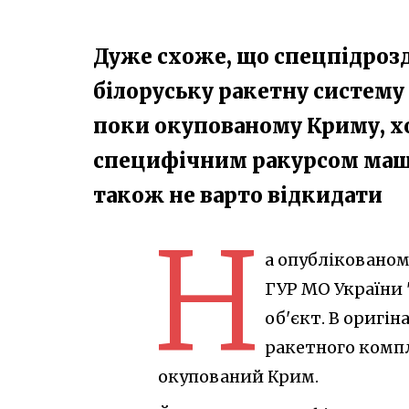
Дуже схоже, що спецпідроз
білоруську ракетну систему 
поки окупованому Криму, хоч
специфічним ракурсом машин
також не варто відкидати
Н
а опублікованому
ГУР МО України
об'єкт. В оригін
ракетного компл
окупований Крим.