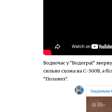
Водночас у "Водограї" зверну
сильно схожа на С-300В, а б
"Полонез".