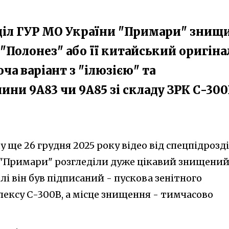
діл ГУР МО України "Примари" знищ
"Полонез" або її китайський оригіна
а варіант з "ілюзією" та
и 9А83 чи 9А85 зі складу ЗРК С-300
 ще 26 грудня 2025 року відео від спецпідрозд
 "Примари" розгледіли дуже цікавий знищени
алі він був підписаний - пускова зенітного
ексу С-300В, а місце знищення - тимчасово