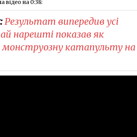
 відео на 0:38:
:
Результат випередив усі
тай нарешті показав як
 монструозну катапульту на