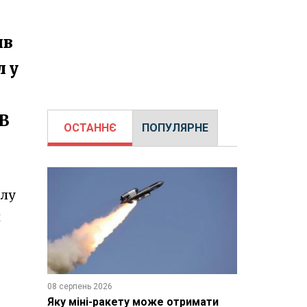
ив
л у
В
ОСТАННЄ
ПОПУЛЯРНЕ
ілу
й
08 серпень 2026
Яку міні-ракету може отримати