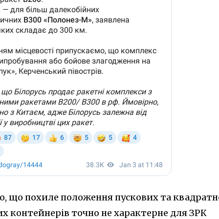
мо, що похиле положення пускових та квадратн
их контейнерів точно не характерне для ЗРК