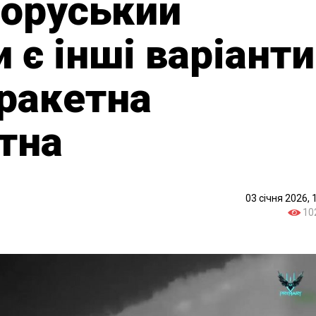
лоруський
и є інші варіанти
 ракетна
тна
03 січня 2026, 
10