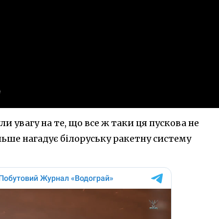
ли увагу на те, що все ж таки ця пускова не
ільше нагадує білоруську ракетну систему