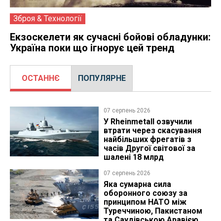
Зброя & Технології
Екзоскелети як сучасні бойові обладунки:
Україна поки що ігнорує цей тренд
ОСТАННЄ
ПОПУЛЯРНЕ
07 серпень 2026
У Rheinmetall озвучили
втрати через скасування
найбільших фрегатів з
часів Другої світової за
шалені 18 млрд
07 серпень 2026
Яка сумарна сила
оборонного союзу за
принципом НАТО між
Туреччиною, Пакистаном
та Саудівською Аравією