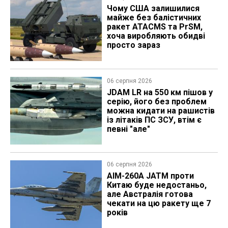
Чому США залишилися
майже без балістичних
ракет ATACMS та PrSM,
хоча виробляють обидві
просто зараз
06 серпня 2026
JDAM LR на 550 км пішов у
серію, його без проблем
можна кидати на рашистів
із літаків ПС ЗСУ, втім є
певні "але"
06 серпня 2026
AIM-260A JATM проти
Китаю буде недостаньо,
але Австралія готова
чекати на цю ракету ще 7
років