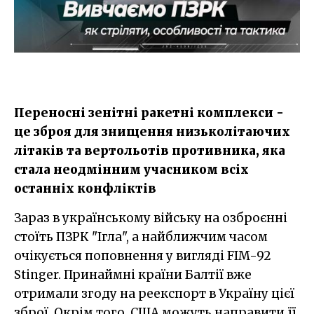
​Переносні зенітні ракетні комплекси -
це зброя для знищення низьколітаючих
літаків та вертольотів противника, яка
стала неодмінним учасником всіх
останніх конфліктів
Зараз в українському війську на озброєнні
стоїть ПЗРК "Ігла", а найближчим часом
очікується поповнення у вигляді FIM-92
Stinger. Принаймні країни Балтії вже
отримали згоду на реекспорт в Україну цієї
зброї. Окрім того, США можуть направити її