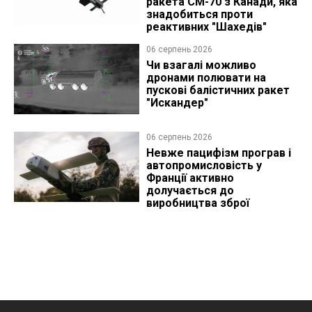
ракета CM-70 з Канади, яка
знадобиться проти
реактивних "Шахедів"
06 серпень 2026
Чи взагалі можливо
дронами полювати на
пускові балістичних ракет
"Искандер"
06 серпень 2026
Невже пацифізм програв і
автопромисловість у
Франції активно
долучається до
виробництва зброї