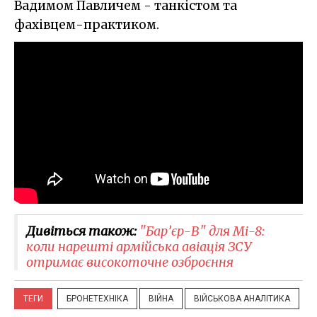
Вадимом Павличем - танкістом та
фахівцем-практиком.
Дивіться також:
"Бар’єр-В" для Мі-8:
коли нарешті армійська авіація ЗСУ
отримає високоточне озброєння
ТЕГИ
БРОНЕТЕХНІКА
ВІЙНА
ВІЙСЬКОВА АНАЛІТИКА