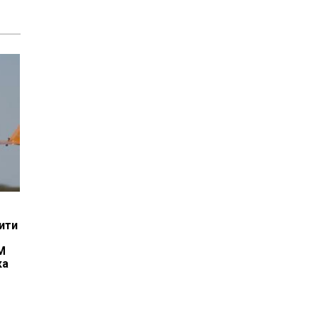
ити
M
ка