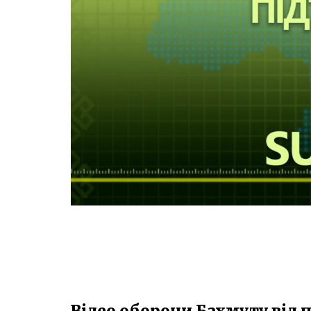
Відео оборони Бахмуту від п