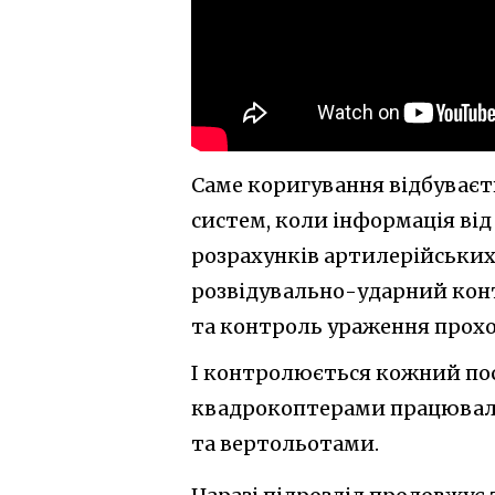
Саме коригування відбуває
систем, коли інформація ві
розрахунків артилерійськи
розвідувально-ударний конт
та контроль ураження прохо
І контролюється кожний пост
квадрокоптерами працювали 
та вертольотами.