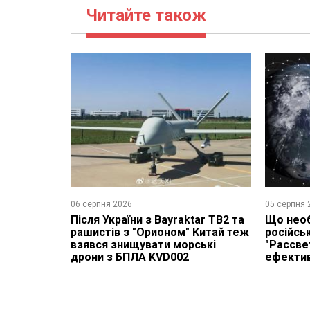
Читайте також
06 серпня 2026
05 серпня 
Після України з Bayraktar TB2 та
Що необ
рашистів з "Орионом" Китай теж
російсь
взявся знищувати морські
"Рассве
дрони з БПЛА KVD002
ефекти