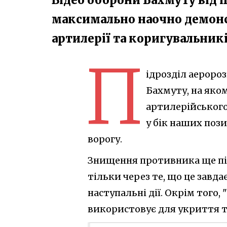
максимально наочно демонс
артилерії та коригувальник
П
ідрозділ аеророз
Бахмуту, на яко
артилерійського
у бік наших поз
ворогу.
Знищення противника ще під
тільки через те, що це завда
наступальні дії. Окрім того,
використовує для укриття т