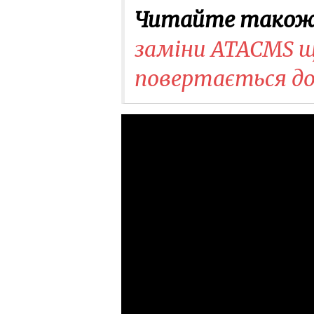
Читайте також
заміни ATACMS ще
повертається до