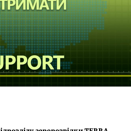
ідрозділу аеророзвідки TERRA​