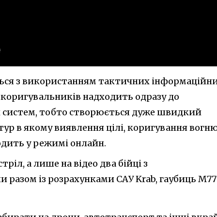
ться з використанням тактичних інформаційн
д коригувальників надходить одразу до
х систем, тобто створюється дуже швидкий
ур в якому виявлення цілі, коригування вогн
дить у режимі онлайн.
ріл, а лише на відео два бійці з
разом із розрахунками САУ Krab, гаубиць M77