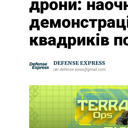
дрони: наоч
демонстрац
квадриків п
DEFENSE EXPRESS
ukr.defense.news@gmail.com