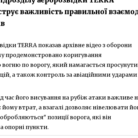
трує важливість правильної взаємод
ів
відки TERRA показав архівне відео з оборони
му продемонстровано коригування
 вогню по ворогу, який намагається просунути
ицій, а також контроль за авіаційними ударами
 час його висування на рубіж атаки важливе н
є йому втрат, а взагалі дозволяє нівелювати йо
 "обробляються" позиції ворога, які він
а опорні пункти.