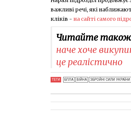
Наразі підрозділ продовжує 
важливі речі, які наближают
кліків -
на сайті самого під
Читайте також
наче хоче викупи
це реалістично
ТЕГИ
БПЛА
ВІЙНА
ЗБРОЙНІ СИЛИ УКРАЇНИ