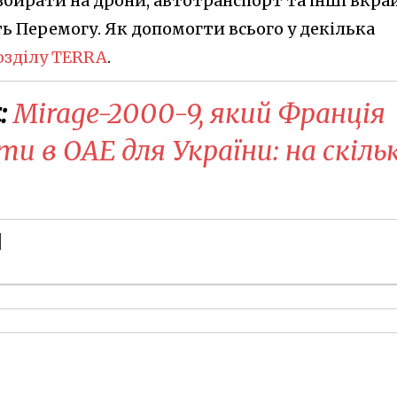
збирати на дрони, автотранспорт та інші вкра
ь Перемогу. Як допомогти всього у декілька
розділу TERRA
.
:
Mirage-2000-9, який Франція
ти в ОАЕ для України: на скіль