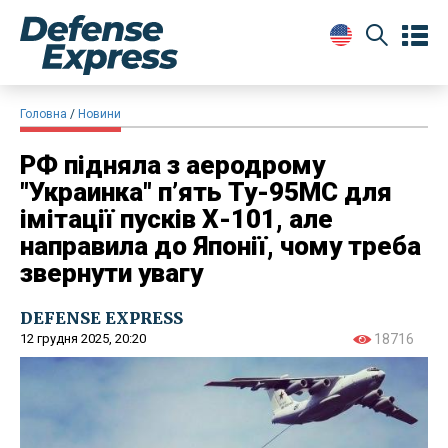
Головна
Новини
РФ підняла з аеродрому
"Украинка" п’ять Ту-95МС для
імітації пусків Х-101, але
направила до Японії, чому треба
звернути увагу
DEFENSE EXPRESS
12 грудня 2025, 20:20
18716