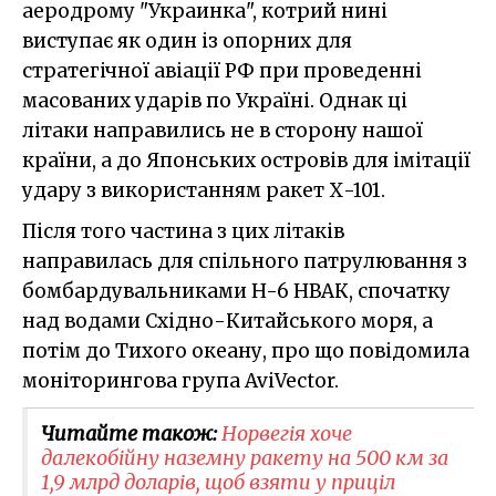
аеродрому "Украинка", котрий нині
виступає як один із опорних для
стратегічної авіації РФ при проведенні
масованих ударів по Україні. Однак ці
літаки направились не в сторону нашої
країни, а до Японських островів для імітації
удару з використанням ракет Х-101.
Після того частина з цих літаків
направилась для спільного патрулювання з
бомбардувальниками H-6 НВАК, спочатку
над водами Східно-Китайського моря, а
потім до Тихого океану, про що повідомила
моніторингова група AviVector.
Читайте також:
Норвегія хоче
далекобійну наземну ракету на 500 км за
1,9 млрд доларів, щоб взяти у приціл