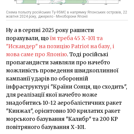
Схема польоту російських Ту-95МС в напрямку Японських островів, 22
жовтня 2024 року, джерело - Міноборони Японії
Ну а в серпні 2025 року рашисти
порахували, що
їм треба 45 Х-101 та
"Искандер" на позицію Patriot на базу, і
мова саме про Японію
. Тоді російські
пропагандисти заявляли про начебто
можливість проведення швидкоплинної
кампанії ударів по оборонній
інфраструктурі "Країни Сонця, що сходить",
для реалізації якої начебто може
знадобитись 10-12 аеробалістичних ракет
"Кинжал", орієнтовно 100 крилатих ракет
морського базування "Калибр" та 200 КР
повітряного базування Х-101.