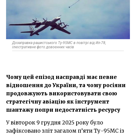
Дозаправка рашистського Ту-95МС в повітрі від Ил-78,
ілюстративне фото довоєнних часів
Чому цей епізод насправді має певне
відношення до України, та чому росіяни
продовжують використовувати свою
стратегічну авіацію як інструмент
шантажу попри недостатність ресурсу
У вівторок 9 грудня 2025 року було
зафіксовано зліт загалом п’яти Ту-95МС із