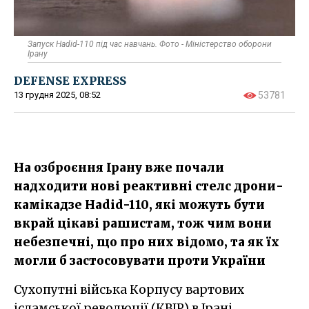
Запуск Hadid-110 під час навчань. Фото - Міністерство оборони
Ірану
DEFENSE EXPRESS
13 грудня 2025, 08:52
53781
На озброєння Ірану вже почали
надходити нові реактивні стелс дрони-
камікадзе Hadid-110, які можуть бути
вкрай цікаві рашистам, тож чим вони
небезпечні, що про них відомо, та як їх
могли б застосовувати проти України
Сухопутні війська Корпусу вартових
ісламської революції (КВІР) в Ірані