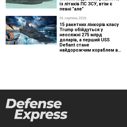
із літаків ПС ЗСУ, втім є
певні "але"
06 серпень 2026
15 ракетних лінкорів класу
Trump обійдуться у
неосяжні 275 млрд
доларів, а перший USS
Defiant стане
найдорожчим кораблем в
історії