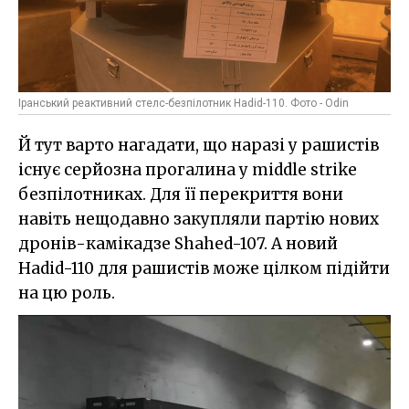
Іранський реактивний стелс-безпілотник Hadid-110. Фото - Odin
Й тут варто нагадати, що наразі у рашистів
існує серйозна прогалина у middle strike
безпілотниках. Для її перекриття вони
навіть нещодавно закупляли партію нових
дронів-камікадзе Shahed-107. А новий
Hadid-110 для рашистів може цілком підійти
на цю роль.