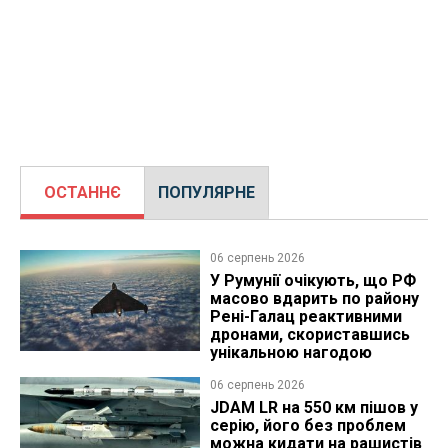
ОСТАННЄ
ПОПУЛЯРНЕ
06 серпень 2026
У Румунії очікують, що РФ
масово вдарить по району
Рені-Галац реактивними
дронами, скориставшись
унікальною нагодою
06 серпень 2026
JDAM LR на 550 км пішов у
серію, його без проблем
можна кидати на рашистів