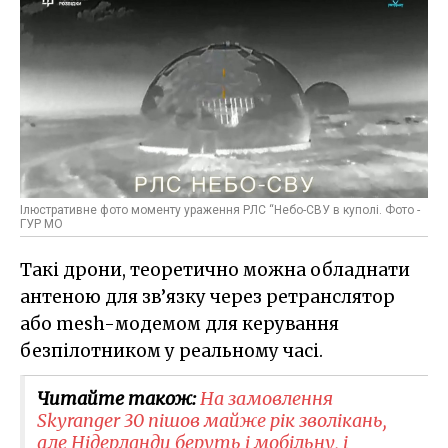
Ілюстративне фото моменту ураження РЛС “Небо-СВУ в куполі. Фото -
ГУР МО
Такі дрони, теоретично можна обладнати
антеною для зв’язку через ретранслятор
або mesh-модемом для керування
безпілотником у реальному часі.
Читайте також:
На замовлення
Skyranger 30 пішов майже рік зволікань,
але Нідерланди беруть і мобільну, і