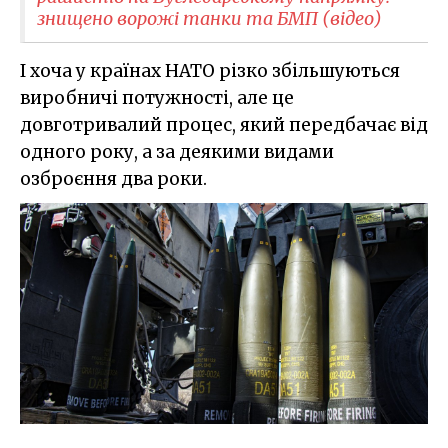
знищено ворожі танки та БМП (відео)
І хоча у країнах НАТО різко збільшуються
виробничі потужності, але це
довготривалий процес, який передбачає від
одного року, а за деякими видами
озброєння два роки.