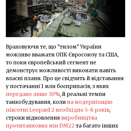
Враховуючи те, що "тилом" України
можливо вважати ОПК Євросоюзу та США,
то поки європейський сегмент не
демонструє можливості виконати навіть
власні плани. Про це свідчить й відставання
у постачанні 1 млн боєприпасів, з яких
передано лише 30%
, й реальні темпи
танкобудування, коли
на модернізацію
півсотні Leopard 2 необхідно 5-8 років
,
строки відновлення
виробництва
протитанкових мін DM22
та багато інших