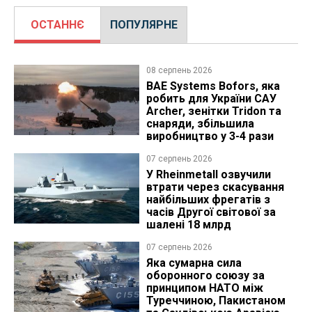
ОСТАННЄ
ПОПУЛЯРНЕ
08 серпень 2026
BAE Systems Bofors, яка
робить для України САУ
Archer, зенітки Tridon та
снаряди, збільшила
виробництво у 3-4 рази
07 серпень 2026
У Rheinmetall озвучили
втрати через скасування
найбільших фрегатів з
часів Другої світової за
шалені 18 млрд
07 серпень 2026
Яка сумарна сила
оборонного союзу за
принципом НАТО між
Туреччиною, Пакистаном