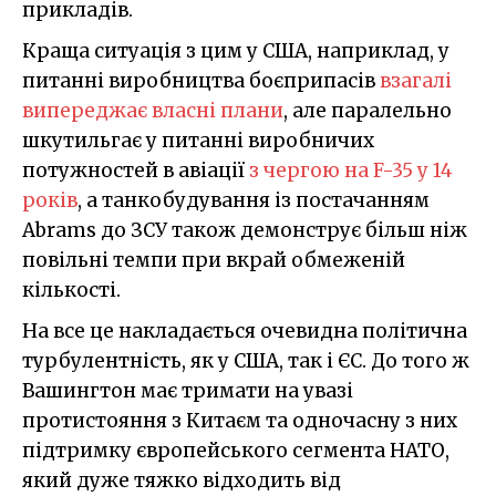
прикладів.
Краща ситуація з цим у США, наприклад, у
питанні виробництва боєприпасів
взагалі
випереджає власні плани
, але паралельно
шкутильгає у питанні виробничих
потужностей в авіації
з чергою на F-35 у 14
років
, а танкобудування із постачанням
Abrams до ЗСУ також демонструє більш ніж
повільні темпи при вкрай обмеженій
кількості.
На все це накладається очевидна політична
турбулентність, як у США, так і ЄС. До того ж
Вашингтон має тримати на увазі
протистояння з Китаєм та одночасну з них
підтримку європейського сегмента НАТО,
який дуже тяжко відходить від