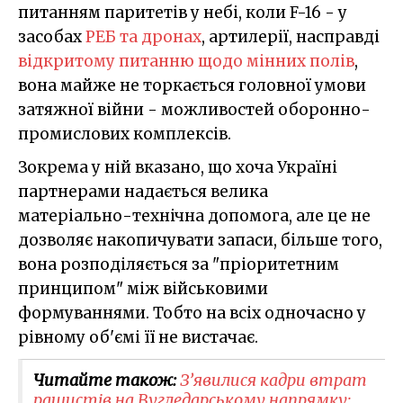
питанням паритетів у небі, коли F-16 - у
засобах
РЕБ та дронах
, артилерії, насправді
відкритому питанню щодо мінних полів
,
вона майже не торкається головної умови
затяжної війни - можливостей оборонно-
промислових комплексів.
Зокрема у ній вказано, що хоча Україні
партнерами надається велика
матеріально-технічна допомога, але це не
дозволяє накопичувати запаси, більше того,
вона розподіляється за "пріоритетним
принципом" між військовими
формуваннями. Тобто на всіх одночасно у
рівному об'ємі її не вистачає.
Читайте також:
З’явилися кадри втрат
рашистів на Вугледарському напрямку: