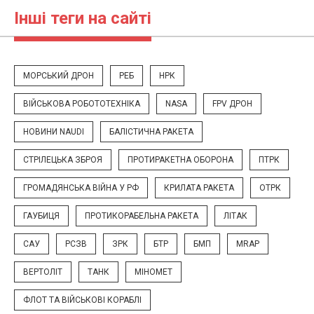
Інші теги на сайті
МОРСЬКИЙ ДРОН
РЕБ
НРК
ВІЙСЬКОВА РОБОТОТЕХНІКА
NASA
FPV ДРОН
НОВИНИ NAUDI
БАЛІСТИЧНА РАКЕТА
СТРІЛЕЦЬКА ЗБРОЯ
ПРОТИРАКЕТНА ОБОРОНА
ПТРК
ГРОМАДЯНСЬКА ВІЙНА У РФ
КРИЛАТА РАКЕТА
ОТРК
ГАУБИЦЯ
ПРОТИКОРАБЕЛЬНА РАКЕТА
ЛІТАК
САУ
РСЗВ
ЗРК
БТР
БМП
MRAP
ВЕРТОЛІТ
ТАНК
МІНОМЕТ
ФЛОТ ТА ВІЙСЬКОВІ КОРАБЛІ