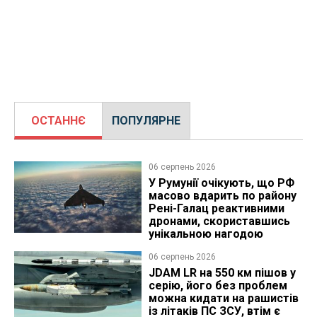
ОСТАННЄ
ПОПУЛЯРНЕ
06 серпень 2026
У Румунії очікують, що РФ
масово вдарить по району
Рені-Галац реактивними
дронами, скориставшись
унікальною нагодою
06 серпень 2026
JDAM LR на 550 км пішов у
серію, його без проблем
можна кидати на рашистів
із літаків ПС ЗСУ, втім є