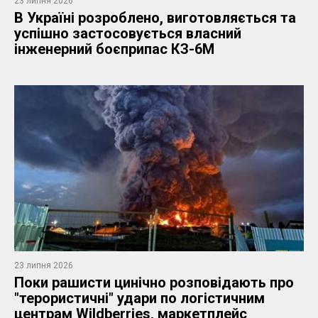
23 липня 2026
​В Україні розроблено, виготовляється та
успішно застосовується власний
інженерний боєприпас КЗ-6М
23 липня 2026
Поки рашисти цинічно розповідають про
"терористичні" удари по логістичним
центрам Wildberries, маркетплейс