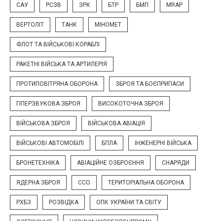
САУ
РСЗВ
ЗРК
БТР
БМП
MRAP
ВЕРТОЛІТ
ТАНК
МІНОМЕТ
ФЛОТ ТА ВІЙСЬКОВІ КОРАБЛІ
РАКЕТНІ ВІЙСЬКА ТА АРТИЛЕРІЯ
ПРОТИПОВІТРЯНА ОБОРОНА
ЗБРОЯ ТА БОЄПРИПАСИ
ГІПЕРЗВУКОВА ЗБРОЯ
ВИСОКОТОЧНА ЗБРОЯ
ВІЙСЬКОВА ЗБРОЯ
ВІЙСЬКОВА АВІАЦІЯ
ВІЙСЬКОВІ АВТОМОБІЛІ
БПЛА
ІНЖЕНЕРНІ ВІЙСЬКА
БРОНЕТЕХНІКА
АВІАЦІЙНЕ ОЗБРОЄННЯ
СНАРЯДИ
ЯДЕРНА ЗБРОЯ
ССО
ТЕРИТОРІАЛЬНА ОБОРОНА
РХБЗ
РОЗВІДКА
ОПК УКРАЇНИ ТА СВІТУ