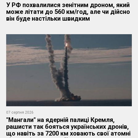
У РФ похвалилися зенітним дроном, який
може літати до 560 км/год, але чи дійсно
він буде настільки швидким
07 серпня 2026
"Мангали" на ядерній палиці Кремля,
рашисти так бояться українських дронів,
що навіть за 7200 км ховають свої атомні