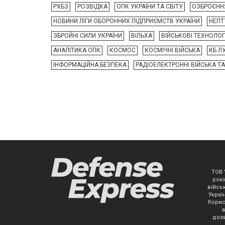
РХБЗ
РОЗВІДКА
ОПК УКРАЇНИ ТА СВІТУ
ОЗБРОЄНН
НОВИНИ ЛІГИ ОБОРОННИХ ПІДПРИЄМСТВ УКРАЇНИ
НЕПТ
ЗБРОЙНІ СИЛИ УКРАЇНИ
ВІЛЬХА
ВІЙСЬКОВІ ТЕХНОЛОГІ
АНАЛІТИКА ОПК
КОСМОС
КОСМІЧНІ ВІЙСЬКА
КБ Л
ІНФОРМАЦІЙНА БЕЗПЕКА
РАДІОЕЛЕКТРОННІ ВІЙСЬКА Т
ТОВ 
рокі
військ
Украї
Корис
дозв