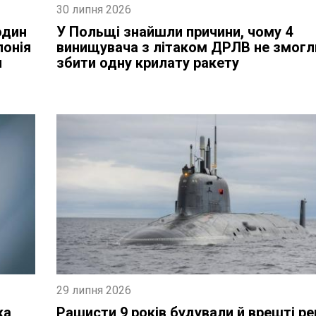
30 липня 2026
один
У Польщі знайшли причини, чому 4
понія
винищувача з літаком ДРЛВ не змогл
и
збити одну крилату ракету
29 липня 2026
ка
Рашисти 9 років будували й врешті р