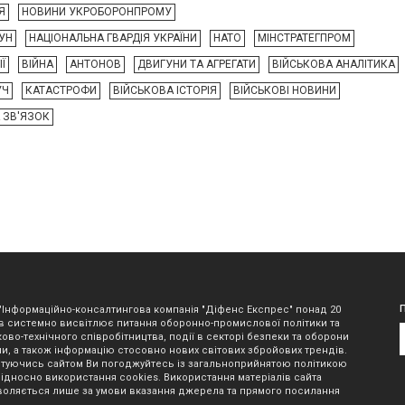
Я
НОВИНИ УКРОБОРОНПРОМУ
УН
НАЦІОНАЛЬНА ГВАРДІЯ УКРАЇНИ
НАТО
МІНСТРАТЕГПРОМ
Ї
ВІЙНА
АНТОНОВ
ДВИГУНИ ТА АГРЕГАТИ
ВІЙСЬКОВА АНАЛІТИКА
УЧ
КАТАСТРОФИ
ВІЙСЬКОВА ІСТОРІЯ
ВІЙСЬКОВІ НОВИНИ
А ЗВ'ЯЗОК
"Інформаційно-консалтингова компанія "Діфенс Експрес" понад 20
в системно висвітлює питання оборонно-промислової політики та
ово-технічного співробітництва, події в секторі безпеки та оборони
ни, а також інформацію стосовно нових світових збройових трендів.
туючись сайтом Ви погоджуйтесь із загальноприйнятою політикою
відносно використання cookies. Використання матеріалів сайта
оляється лише за умови вказання джерела та прямого посилання