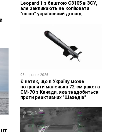
Leopard 1 з баштою C3105 в ЗСУ,
але закликають не копіювати
"сліпо" український досвід
и
06 серпень 2026
Є натяк, що в Україну може
потрапити маленька 72-см ракета
CM-70 з Канади, яка знадобиться
проти реактивних "Шахедів"
ешт