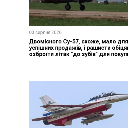
03 серпня 2026
Двомісного Су-57, схоже, мало для
успішних продажів, і рашисти обіц
озброїти літак "до зубів" для покуп