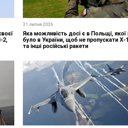
31 липня 2026
своєї
Яка можливість досі є в Польщі, якої
-2,
було в України, щоб не пропускати Х-
та інші російські ракети