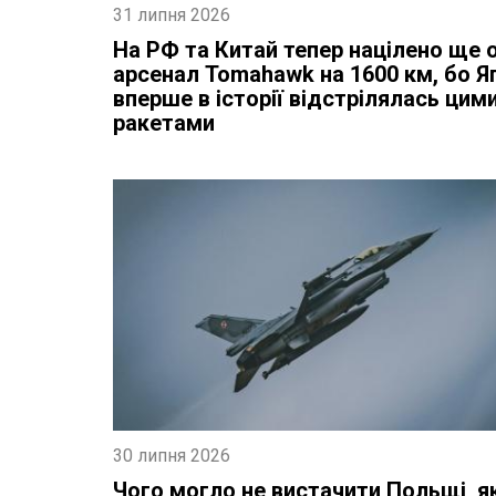
31 липня 2026
На РФ та Китай тепер націлено ще 
арсенал Tomahawk на 1600 км, бо Я
вперше в історії відстрілялась цим
ракетами
30 липня 2026
Чого могло не вистачити Польщі, я