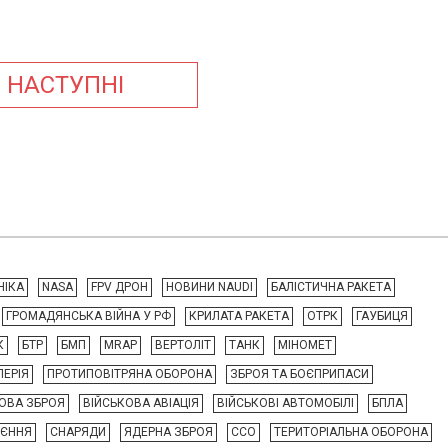
НАСТУПНІ
НІКА
NASA
FPV ДРОН
НОВИНИ NAUDI
БАЛІСТИЧНА РАКЕТА
ГРОМАДЯНСЬКА ВІЙНА У РФ
КРИЛАТА РАКЕТА
ОТРК
ГАУБИЦЯ
К
БТР
БМП
MRAP
ВЕРТОЛІТ
ТАНК
МІНОМЕТ
ЛЕРІЯ
ПРОТИПОВІТРЯНА ОБОРОНА
ЗБРОЯ ТА БОЄПРИПАСИ
ОВА ЗБРОЯ
ВІЙСЬКОВА АВІАЦІЯ
ВІЙСЬКОВІ АВТОМОБІЛІ
БПЛА
ОЄННЯ
СНАРЯДИ
ЯДЕРНА ЗБРОЯ
ССО
ТЕРИТОРІАЛЬНА ОБОРОНА