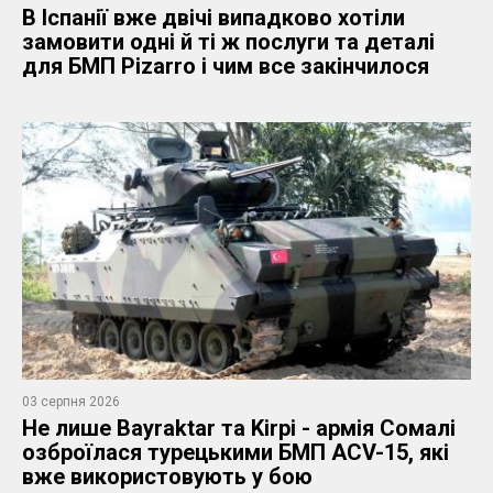
В Іспанії вже двічі випадково хотіли
замовити одні й ті ж послуги та деталі
для БМП Pizarro і чим все закінчилося
03 серпня 2026
Не лише Bayraktar та Kirpi - армія Сомалі
озброїлася турецькими БМП ACV-15, які
вже використовують у бою