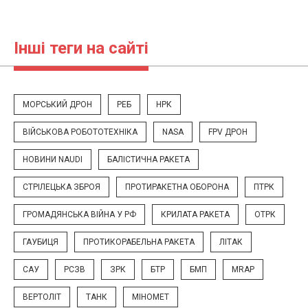
Інші теги на сайті
МОРСЬКИЙ ДРОН
РЕБ
НРК
ВІЙСЬКОВА РОБОТОТЕХНІКА
NASA
FPV ДРОН
НОВИНИ NAUDI
БАЛІСТИЧНА РАКЕТА
СТРІЛЕЦЬКА ЗБРОЯ
ПРОТИРАКЕТНА ОБОРОНА
ПТРК
ГРОМАДЯНСЬКА ВІЙНА У РФ
КРИЛАТА РАКЕТА
ОТРК
ГАУБИЦЯ
ПРОТИКОРАБЕЛЬНА РАКЕТА
ЛІТАК
САУ
РСЗВ
ЗРК
БТР
БМП
MRAP
ВЕРТОЛІТ
ТАНК
МІНОМЕТ