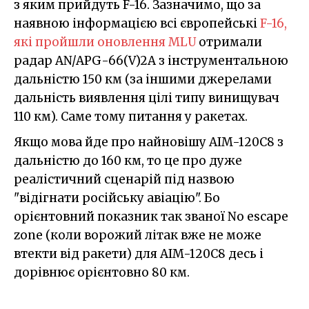
з яким прийдуть F-16. Зазначимо, що за
наявною інформацією всі європейські
F-16,
які пройшли оновлення MLU
отримали
радар AN/APG-66(V)2A з інструментальною
дальністю 150 км (за іншими джерелами
дальність виявлення цілі типу винищувач
110 км). Саме тому питання у ракетах.
Якщо мова йде про найновішу AIM-120C8 з
дальністю до 160 км, то це про дуже
реалістичний сценарій під назвою
"відігнати російську авіацію". Бо
орієнтовний показник так званої No escape
zone (коли ворожий літак вже не може
втекти від ракети) для AIM-120C8 десь і
дорівнює орієнтовно 80 км.