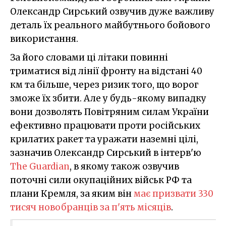
Олександр Сирський озвучив дуже важливу
деталь їх реального майбутнього бойового
використання.
За його словами ці літаки повинні
триматися від лінії фронту на відстані 40
км та більше, через ризик того, що ворог
зможе їх збити. Але у будь-якому випадку
вони дозволять Повітряним силам України
ефективно працювати проти російських
крилатих ракет та уражати наземні цілі,
зазначив Олександр Сирський в інтерв'ю
The Guardian
, в якому також озвучив
поточні сили окупаційних військ РФ та
плани Кремля, за яким він
має призвати 330
тисяч новобранців за п'ять місяців
.