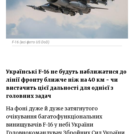
F-16 (всі фото US DoD)
Українські F-16 не будуть наближатися до
лінії фронту ближче ніж на 40 км - чи
вистачить цієї дальності для однієї з
головних задач
На фоні дуже й дуже затягнутого
очікування багатофункціональних
винищувачів F-16 у небі України
Головнокомандувач Збройних Сил України