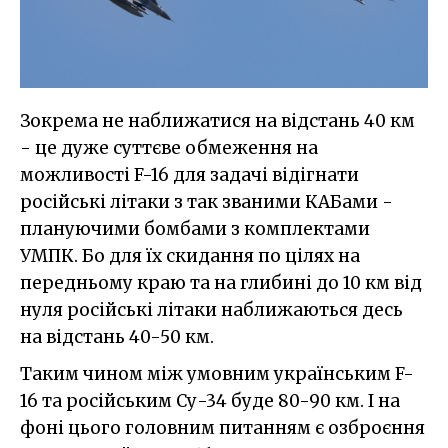
Зокрема не наближатися на відстань 40 км
- це дуже суттєве обмеження на
можливості F-16 для задачі відігнати
російські літаки з так званими КАБами -
плануючими бомбами з комплектами
УМПК. Бо для їх скидання по цілях на
передньому краю та на глибині до 10 км від
нуля російські літаки наближаються десь
на відстань 40-50 км.
Таким чином між умовним українським F-
16 та російським Су-34 буде 80-90 км. І на
фоні цього головним питанням є озброєння