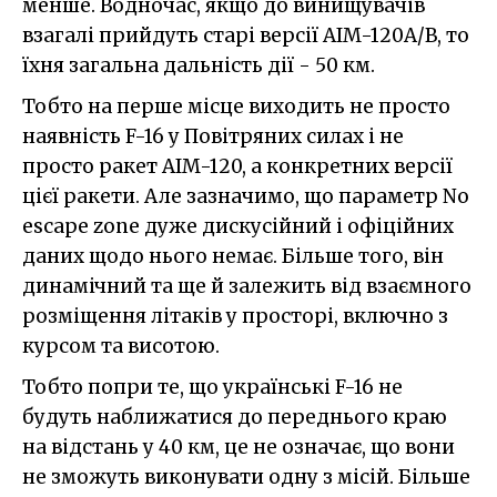
менше. Водночас, якщо до винищувачів
взагалі прийдуть старі версії AIM-120A/B, то
їхня загальна дальність дії - 50 км.
Тобто на перше місце виходить не просто
наявність F-16 у Повітряних силах і не
просто ракет AIM-120, а конкретних версії
цієї ракети. Але зазначимо, що параметр No
escape zone дуже дискусійний і офіційних
даних щодо нього немає. Більше того, він
динамічний та ще й залежить від взаємного
розміщення літаків у просторі, включно з
курсом та висотою.
Тобто попри те, що українські F-16 не
будуть наближатися до переднього краю
на відстань у 40 км, це не означає, що вони
не зможуть виконувати одну з місій. Більше