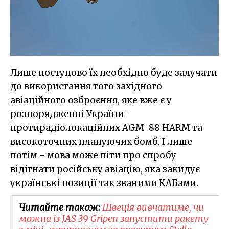
Лише поступово їх необхідно буде залучати
до використання того західного
авіаційного озброєння, яке вже є у
розпорядженні України -
протирадіолокаційних AGM-88 HARM та
високоточних плануючих бомб. І лише
потім - мова може піти про спробу
відігнати російську авіацію, яка закидує
українські позиції так званими КАБами.
Читайте також:
Швеція вивчатиме, чи
можна із JAS 39 Gripen запустити ракету