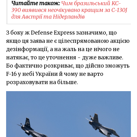
Читайте також:
Чим бразильський KC-
390 виявився неочікувано кращим за C-130J
для Австрії та Нідерландів
З боку ж Defense Express зазначимо, що
якщо ця заява не є цілеспрямованою акцією
дезінформації, а на жаль на це нічого не
натякає, то це уточнення - дуже важливе.
Бо фактично розкриває, що дійсно зможуть
F-16 у небі України й чому не варто
розраховувати на більше.