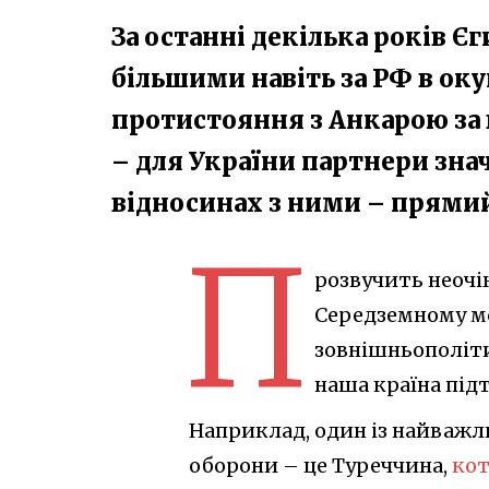
За останні декілька років Є
більшими навіть за РФ в ок
протистояння з Анкарою за 
– для України партнери зна
відносинах з ними – прями
П
розвучить неочік
Середземному мо
зовнішньополіти
наша країна під
Наприклад, один із найважл
оборони – це Туреччина,
кот