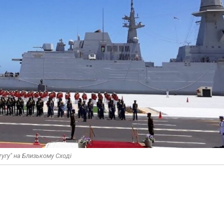
тугу" на Близькому Сході