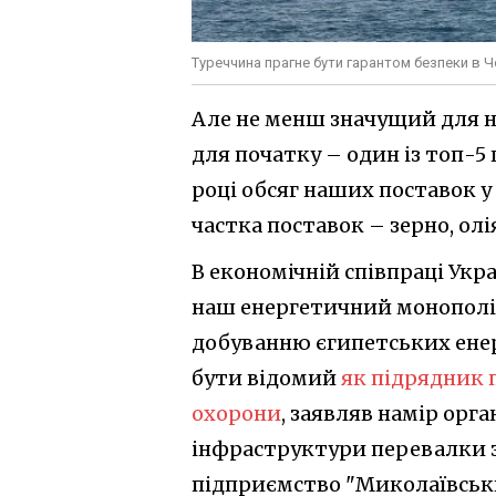
Туреччина прагне бути гарантом безпеки в 
Але не менш значущий для н
для початку – один із топ-5 
році обсяг наших поставок у 
частка поставок – зерно, олі
В економічній співпраці Укра
наш енергетичний монополіс
добуванню єгипетських енер
бути відомий
як підрядник 
охорони
, заявляв намір орг
інфраструктури перевалки зе
підприємство "Миколаївськ