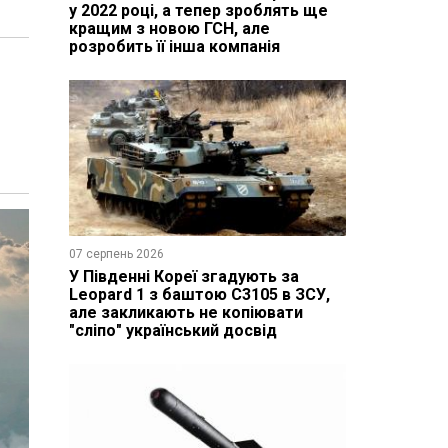
у 2022 році, а тепер зроблять ще
кращим з новою ГСН, але
розробить її інша компанія
07 серпень 2026
У Південні Кореї згадують за
Leopard 1 з баштою C3105 в ЗСУ,
але закликають не копіювати
"сліпо" український досвід