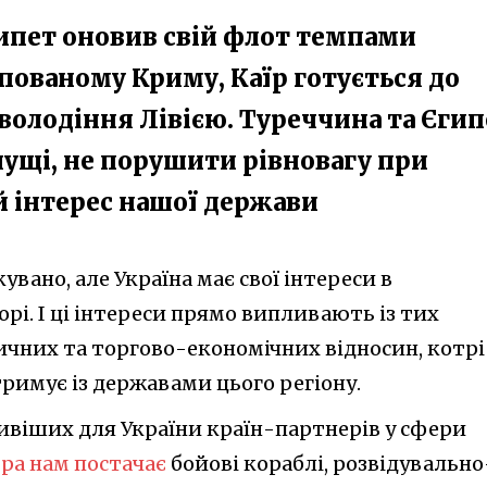
гипет оновив свій флот темпами
упованому Криму, Каїр готується до
володіння Лівією. Туреччина та Єгип
чущі, не порушити рівновагу при
й інтерес нашої держави
увано, але Україна має свої інтереси в
рі. І ці інтереси прямо випливають із тих
чних та торгово-економічних відносин, котрі
тримує із державами цього регіону.
ивіших для України країн-партнерів у сфери
ра нам постачає
бойові кораблі, розвідувально