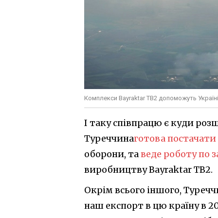
Комплекси Bayraktar TB2 допоможуть Україн
І таку співпрацю є куди роз
Туреччина
готова постачати
оборони, та
веде роботу по з
виробництву Bayraktar TB2.
Окрім всього іншого, Туречч
наш експорт в цю країну в 20