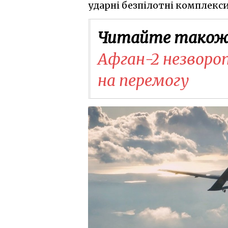
ударні безпілотні комплекси
Читайте також
Афган-2 незворо
на перемогу