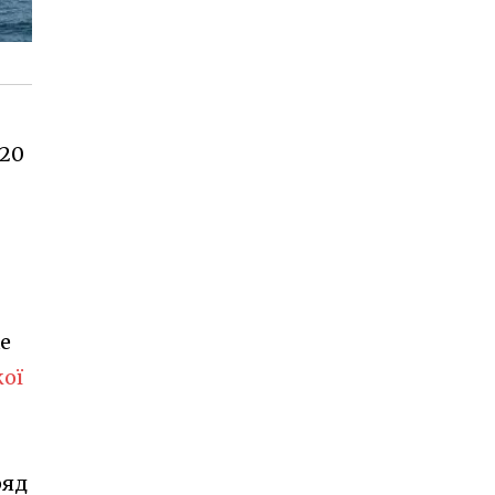
020
е
кої
ряд