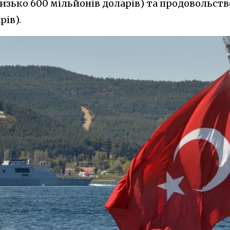
изько 600 мільйонів доларів) та продовольств
рів).