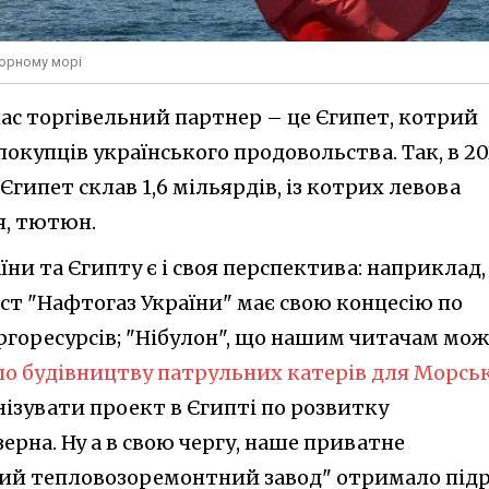
Чорному морі
ас торгівельний партнер – це Єгипет, котрий
покупців українського продовольства. Так, в 2
Єгипет склав 1,6 мільярдів, із котрих левова
я, тютюн.
їни та Єгипту є і своя перспектива: наприклад,
т "Нафтогаз України" має свою концесію по
горесурсів; "Нібулон", що нашим читачам мож
по будівництву патрульних катерів для Морсь
анізувати проект в Єгипті по розвитку
рна. Ну а в свою чергу, наше приватне
ий тепловозоремонтний завод" отримало під