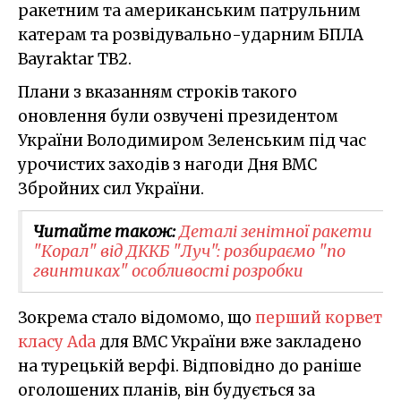
ракетним та американським патрульним
катерам та розвідувально-ударним БПЛА
Bayraktar TB2.
Плани з вказанням строків такого
оновлення були озвучені президентом
України Володимиром Зеленським під час
урочистих заходів з нагоди Дня ВМС
Збройних сил України.
Читайте також:
​Деталі зенітної ракети
"Корал" від ДККБ "Луч": розбираємо "по
гвинтиках" особливості розробки
Зокрема стало відомомо, що
перший корвет
класу Ada
для ВМС України вже закладено
на турецькій верфі. Відповідно до раніше
оголошених планів, він будується за