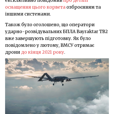
ексклюзивно повідомив
про деталі
оснащення цього корвета
озброєнням та
іншими системами.
Також було оголошено, що оператори
ударно-розвідувальних БПЛА Bayraktar TB2
вже завершують підготовку. Як було
повідомлено у лютому, ВМСУ отримає
дрони
до кінця 2021 року
.