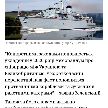
Найстаріших з тральників Sandown встав у стрій у 1989 році
"Конкретними заходами поповнюється
укладений у 2020 році меморандум про
співпрацю між Україною та
Великобританією. У короткочасній
перспективі наш флот поповниться
протимінними кораблями та сучасними
ракетними катерами", - заявив Зеленський.
Також за його словами активно