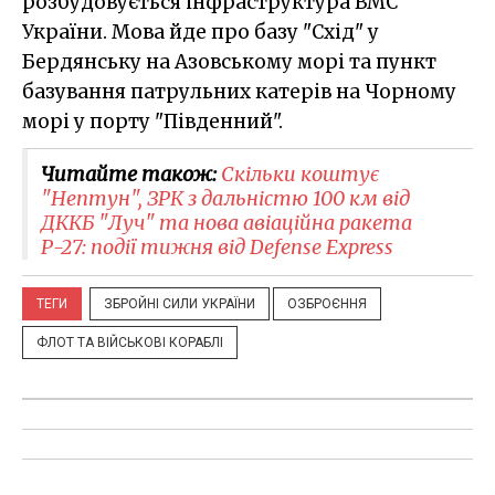
розбудовується інфраструктура ВМС
України. Мова йде про базу "Схід" у
Бердянську на Азовському морі та пункт
базування патрульних катерів на Чорному
морі у порту "Південний".
Читайте також:
Скільки коштує
"Нептун", ЗРК з дальністю 100 км від
ДККБ "Луч" та нова авіаційна ракета
Р-27: події тижня від Defense Express
ТЕГИ
ЗБРОЙНІ СИЛИ УКРАЇНИ
ОЗБРОЄННЯ
ФЛОТ ТА ВІЙСЬКОВІ КОРАБЛІ