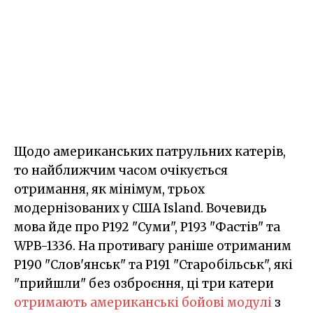
Щодо американських патрульних катерів,
то найближчим часом очікується
отримання, як мінімум, трьох
модернізованих у США Island. Вочевидь
мова йде про P192 "Суми", P193 "Фастів" та
WPB-1336. На противагу раніше отриманим
P190 "Слов'янськ" та Р191 "Старобільськ", які
"прийшли" без озброєння, ці три катери
отримають американські бойові модулі
з