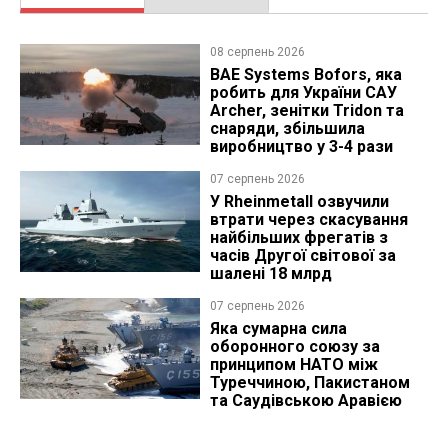
08 серпень 2026
BAE Systems Bofors, яка
робить для України САУ
Archer, зенітки Tridon та
снаряди, збільшила
виробництво у 3-4 рази
07 серпень 2026
У Rheinmetall озвучили
втрати через скасування
найбільших фрегатів з
часів Другої світової за
шалені 18 млрд
07 серпень 2026
Яка сумарна сила
оборонного союзу за
принципом НАТО між
Туреччиною, Пакистаном
та Саудівською Аравією