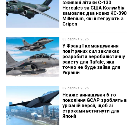
вживані літаки C-130
Hercules за США Колумбія
замовляє два нових KC-390
Millenium, які інтегрують з
Gripen
03 серпня 2026
У Франції командування
повітряних сил закликає
розробити аеробалістичну
ракету для Rafale, яка
точно не буде зайва для
України
02 серпня 2026
Невже винищувач 6-го
покоління GCAP зроблять в
урізаній версії, щоб зі
строками встигнути для
Японії