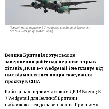
Перший політ першого E-7 Wedgetail для Великої Британії у
вересні 2024 року. Фото: Boeing
Велика Британія готується до
завершення робіт над першим з трьох
літаків ДРЛВ E-7 Wedgetail і не планує від
них відмовлятися попри скасування
проєкту в США
Роботи над першим літаком ДРЛВ Boeing E-
7 Wedgetail для Великої Британії
наближаються до завершення. При цьому