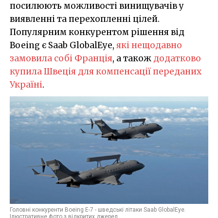
посилюють можливості винищувачів у
виявленні та перехопленні цілей.
Популярним конкурентом рішення від
Boeing є Saab GlobalEye,
які нещодавно
замовила собі Франція
, а також
додатково
купила Швеція для компенсації переданих
Україні
.
Головні конкуренти Boeing E-7 - шведські літаки Saab GlobalEye.
Ілюстративне фото з відкритих джерел