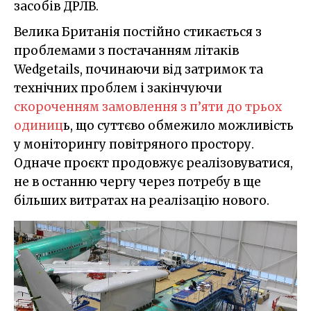
засобів ДРЛВ.
Велика Британія постійно стикається з
проблемами з постачанням літаків
Wedgetails, починаючи від затримок та
технічних проблем і закінчуючи
скороченням замовлення з п’яти до трьох
одиниц
ь, що суттєво обмежило можливість
у моніторингу повітряного простору.
Одначе проєкт продовжує реалізовуватися,
не в останню чергу через потребу в ще
більших витратах на реалізацію нового.