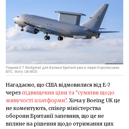
Перший E-7 Wedgetail для Великої Британії уже в лівреї Королівських
ВПС. Фото: UK MOD
Нагадаємо, що США відмовилися від E-7
через
підвищення ціни та "сумніви щодо
живучості платформи"
. Хоча у Boeing UK це
не коментують, спікер міністерства
оборони Британії запевнив, що це не
вплине на рішення щодо отримання цих