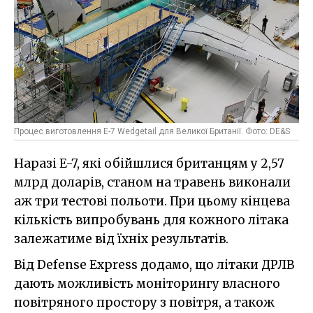
Процес виготовлення E-7 Wedgetail для Великої Британії. Фото: DE&S
Наразі E-7, які обійшлися британцям у 2,57
млрд доларів, станом на травень виконали
аж три тестові польоти. При цьому кінцева
кількість випробувань для кожного літака
залежатиме від їхніх результатів.
Від Defense Express додамо, що літаки ДРЛВ
дають можливість моніторингу власного
повітряного простору з повітря, а також