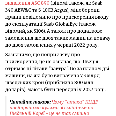
виявлення ASC 890
(відомі також, як Saab
340 AEW&C та S-100B Argus), міноборони
країни повідомило про прискорення вводу
до експлуатації Saab GlobalEye (також
відомий, як S106). А також про додаткове
замовлення ще двох таких машин на додачу
до двох замовлених у червні 2022 року.
Зазначимо, що попри заяву про
прискорення, це не означає, що Швеція
отримає ці літаки "завтра". Бо за планом дві
машини, на які було витрачено 7,3 млрд
шведських крон (приблизно 800 млн
доларів), мають бути передані у 2027 році.
Читайте також:
Чому "атака" КНДР
повітряними кулями зі сміттям по
Південній Кореї - це не так смішно