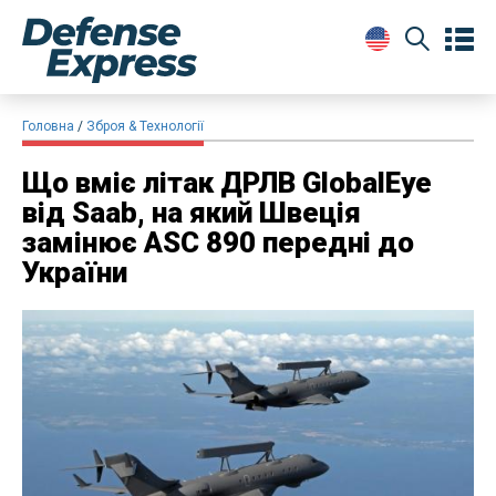
Головна
Зброя & Технології
Що вміє літак ДРЛВ GlobalEye
від Saab, на який Швеція
замінює ASC 890 передні до
України