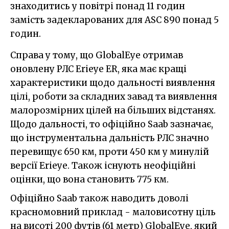
знаходитись у повітрі понад 11 годин
замість задекларованих для ASC 890 понад 5
годин.
Справа у тому, що GlobalEye отримав
оновлену РЛС Erieye ER, яка має кращі
характеристики щодо дальності виявлення
цілі, роботи за складних завад та виявлення
малорозмірних цілей на більших відстанях.
Щодо дальності, то офіційно Saab зазначає,
що інструментальна дальність РЛС значно
перевищує 650 км, проти 450 км у минулій
версії Erieye. Також існують неофіційні
оцінки, що вона становить 775 км.
Офіційно Saab також наводить доволі
красномовний приклад - маловисотну ціль
на висоті 200 футів (61 метр) GlobalEye, який