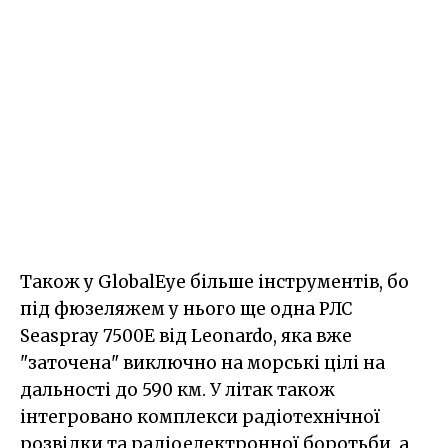
Також у GlobalEye більше інструментів, бо
під фюзеляжем у нього ще одна РЛС
Seaspray 7500Е від Leonardo, яка вже
"заточена" виключно на морські цілі на
дальності до 590 км. У літак також
інтегровано комплекси радіотехнічної
розвідки та радіоелектронної боротьби, а