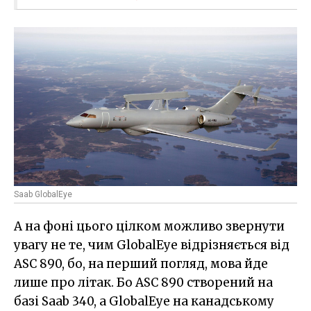
Saab GlobalEye
А на фоні цього цілком можливо звернути
увагу не те, чим GlobalEye відрізняється від
ASC 890, бо, на перший погляд, мова йде
лише про літак. Бо ASC 890 створений на
базі Saab 340, а GlobalEye на канадському