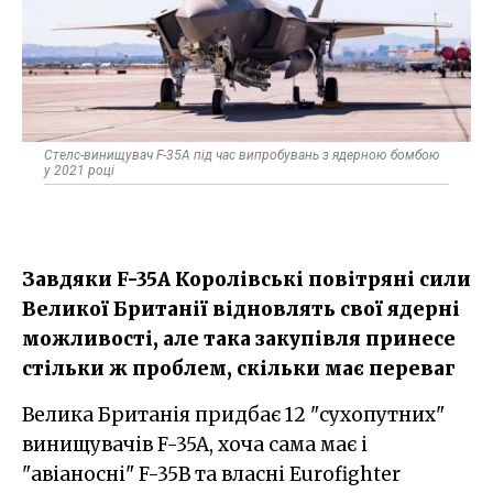
Стелс-винищувач F-35A під час випробувань з ядерною бомбою
у 2021 році
Завдяки F-35A Королівські повітряні сили
Великої Британії відновлять свої ядерні
можливості, але така закупівля принесе
стільки ж проблем, скільки має переваг
Велика Британія придбає 12 "сухопутних"
винищувачів F-35A, хоча сама має і
"авіаносні" F-35B та власні Eurofighter