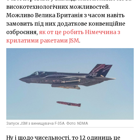
високотехнологічних можливостей.
Можливо Велика Британія з часом навіть
замовить під них додаткове конвенційне
озброєння,
як от це робить Німеччина з
крилатими ракетами JSM
.
Запуск JSM з винищувача F-35A. Фото: NDMA
Ну і щодо чисельності, то 12 одиниць це