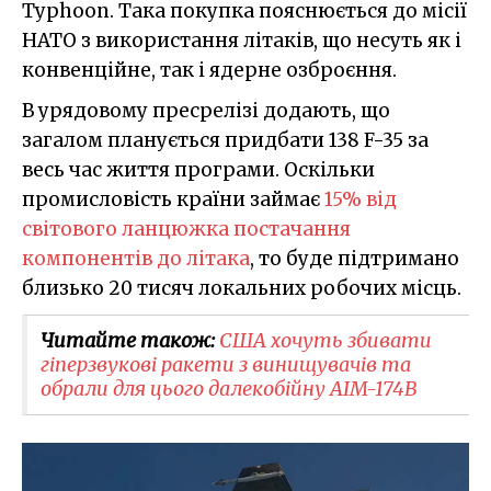
Typhoon. Така покупка пояснюється до місії
НАТО з використання літаків, що несуть як і
конвенційне, так і ядерне озброєння.
В урядовому пресрелізі додають, що
загалом планується придбати 138 F-35 за
весь час життя програми. Оскільки
промисловість країни займає
15% від
світового ланцюжка постачання
компонентів до літака
, то буде підтримано
близько 20 тисяч локальних робочих місць.
Читайте також:
США хочуть збивати
гіперзвукові ракети з винищувачів та
обрали для цього далекобійну AIM-174B