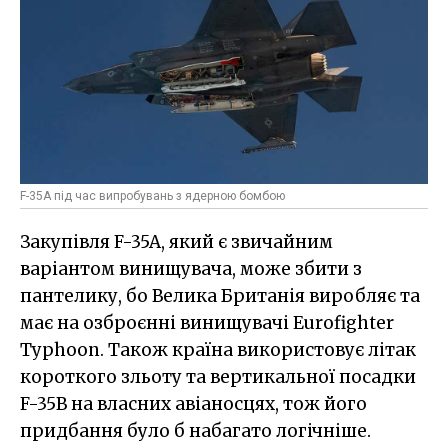
F-35A під час випробувань з ядерною бомбою
Закупівля F-35A, який є звичайним
варіантом винищувача, може збити з
пантелику, бо Велика Британія виробляє та
має на озброєнні винищувачі Eurofighter
Typhoon. Також країна використовує літак
короткого зльоту та вертикальної посадки
F-35B на власних авіаносцях, тож його
придбання було б набагато логічніше.