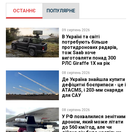
ОСТАННЄ
ПОПУЛЯРНЕ
09 серпень 2026
В Україні та світі
потребують більше
протидронових радарів,
тож Saab хоче
виготовляти понад 300
РЛС Giraffe 1X на рік
08 серпень 2026
Де Україна знайшла купити
дефіцитні боєприпаси - це і
ATACMS, і 203-мм снаряди
для САУ
08 серпень 2026
У РФ похвалилися зенітним
дроном, який може літати
до 560 км/год, але чи