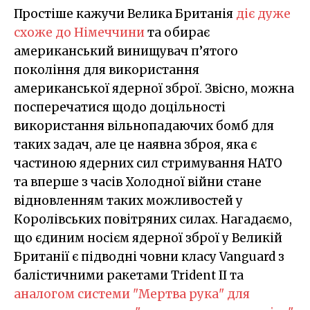
Простіше кажучи Велика Британія
діє дуже
схоже до Німеччини
та обирає
американський винищувач п’ятого
покоління для використання
американської ядерної зброї. Звісно, можна
посперечатися щодо доцільності
використання вільнопадаючих бомб для
таких задач, але це наявна зброя, яка є
частиною ядерних сил стримування НАТО
та вперше з часів Холодної війни стане
відновленням таких можливостей у
Королівських повітряних силах. Нагадаємо,
що єдиним носієм ядерної зброї у Великій
Британії є підводні човни класу Vanguard з
балістичними ракетами Trident II та
аналогом системи "Мертва рука" для