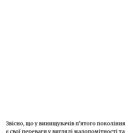
Звісно, що у винищувачів п’ятого покоління
є свої переваги у вигляді малопомітності та