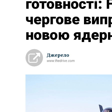
готовності:
чергове вип
новою ядер
Джерело
www.thedrive.com