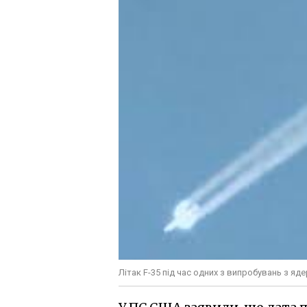
Літак F-35 під час одних з випробувань з я