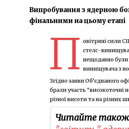
Випробування з ядерною бом
фінальними на цьому етапі
П
овітряні сили С
стелс-винищувач
нещодавно були 
винищувача з но
Згідно заяви Об’єднаного оф
брали участь "високоточні н
різної висоти та на різних 
Читайте також