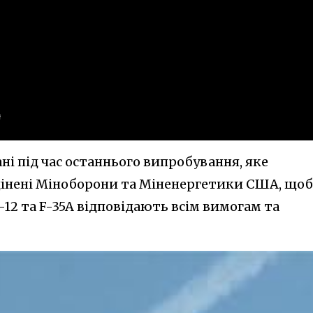
рані під час останнього випробування, яке
оцінені Міноборони та Міненергетики США, щоб
-12 та F-35A відповідають всім вимогам та