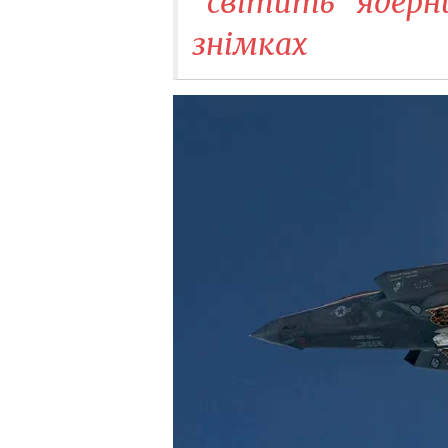
"світить" ядерн
знімках