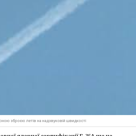
дерною зброєю летів на надзвуковій швидкості