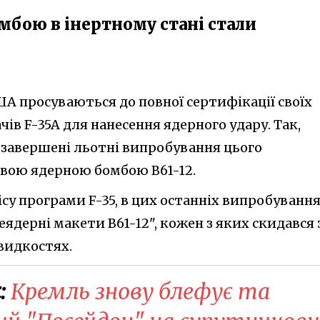
бою в інертному стані стали
ША просуваються до повної сертифікації своїх
ів F-35A для нанесення ядерного удару. Так,
завершені льотні випробування цього
вою ядерною бомбою B61-12.
ісу програми F-35, в цих останніх випробуванн
еядерні макети В61-12", кожен з яких скидався 
швидкостях.
:
Кремль знову блефує та