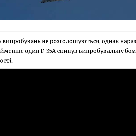
 випробувань не розголошуються, однак нараз
айменше один F-35A скинув випробувальну бом
ості.