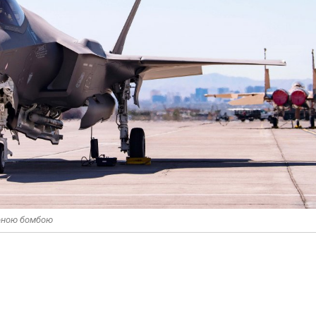
ерною бомбою