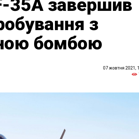
 F-35A завершив
робування з
ною бомбою
07 жовтня 2021, 