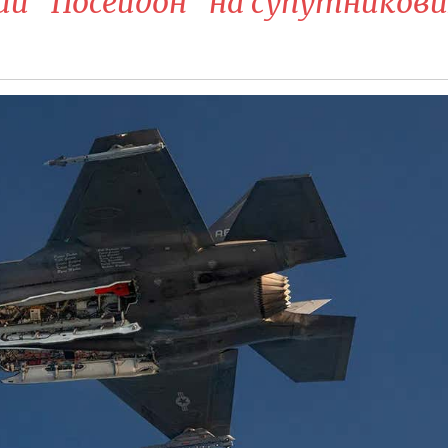
ий "Посейдон" на супутникови