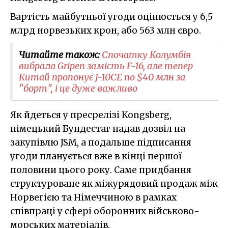
Вартість майбутньої угоди оцінюється у 6,5
млрд норвезьких крон, або 563 млн євро.
Читайте також:
Спочатку Колумбія
вибрала Gripen замість F-16, але тепер
Китай пропонує J-10CE по $40 млн за
"борт", і це дуже важливо
Як йдеться у пресрелізі Kongsberg,
німецький Бундестаг надав дозвіл на
закупівлю JSM, а подальше підписання
угоди планується вже в кінці першої
половини цього року. Саме придбання
структуроване як міжурядовий продаж між
Норвегією та Німеччиною в рамках
співпраці у сфері оборонних військово-
морських матеріалів.