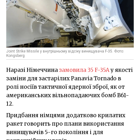
Joint Strike Missile у внутрішньому відсіку винищувача F-35. Фото:
Kongsberg
Наразі Німеччина
замовила 35 F-35A
у якості
заміни для застарілих Panavia Tornado в
ролі носіїв тактичної ядерної зброї, як от
американських вільнопадаючих бомб B61-
12.
Придбання німцями додатково крилатих
ракет говорить про плани використання
винищувачів 5-го покоління і для