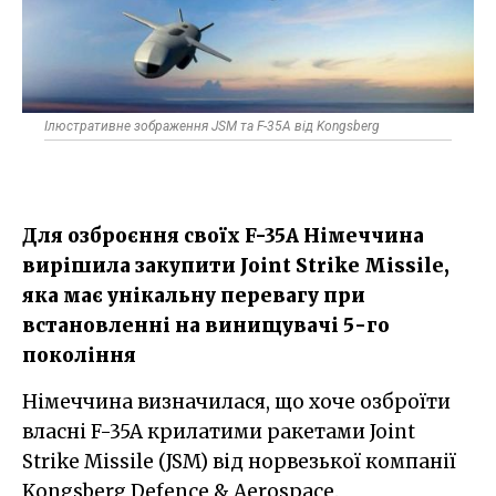
Ілюстративне зображення JSM та F-35A від Kongsberg
Для озброєння своїх F-35A Німеччина
вирішила закупити Joint Strike Missile,
яка має унікальну перевагу при
встановленні на винищувачі 5-го
покоління
Німеччина визначилася, що хоче озброїти
власні F-35A крилатими ракетами Joint
Strike Missile (JSM) від норвезької компанії
Kongsberg Defence & Aerospace.