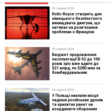
05 серпня 2026
Rolls-Royce створить для
німецького безпілотного
винищувача двигуни, що
натякає на розв'язання
проблеми з Францією
03 серпня 2026
Бюджет продовження
експлуатації B-52 до 100
років зріс вже вдвічі до
$21 млрд, по $280 млн за
бомбардувальник
04 серпня 2026
У Польщі наклали місця
падіння російських дронів
та крилатих ракет на
координати оборонних