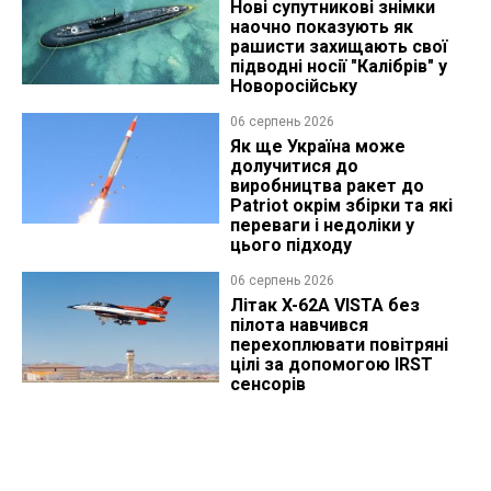
Нові супутникові знімки
наочно показують як
рашисти захищають свої
підводні носії "Калібрів" у
Новоросійську
06 серпень 2026
Як ще Україна може
долучитися до
виробництва ракет до
Patriot окрім збірки та які
переваги і недоліки у
цього підходу
06 серпень 2026
Літак X-62A VISTA без
пілота навчився
перехоплювати повітряні
цілі за допомогою IRST
сенсорів