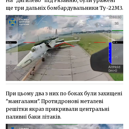
На "Дягилево" під Рязанню, були уражені
ще три дальніх бомбардувальники Ту-22М3.
При цьому два з них по боках були захищені
"мангалами". Протидронові металеві
решітки якраз прикривали центральні
паливні баки літаків.