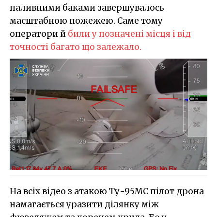
паливними баками завершувалось
масштабною пожежею. Саме тому
оператори й
били у позначені місця і від
точності багато що залежало.
На всіх відео з атакою Ту-95МС пілот дрона
намагається уразити ділянку між