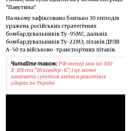
"Павутина".
На ньому зафіксовано близько 30 епізодів
уражень російських стратегічних
бомбардувальників Ту-95МС, дальніх
бомбардувальників Ту-22М3, літаків ДРЛВ
А-50 та військово-транспортних літаків.
Читайте також:
РФ тепер має по 300
Х-101 та "Искандер-К", і це може
означати суттєві зміни в ракетних
ударах по Україні