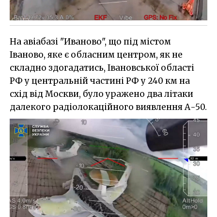
На авіабазі "Иваново", що під містом
Іваново, яке є обласним центром, як не
складно здогадатись, Івановської області
РФ у центральній частині РФ у 240 км на
схід від Москви, було уражено два літаки
далекого радіолокаційного виявлення А-50.