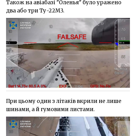
Також на авіабазі "Оленья" було уражено
два або три Ту-22М3.
При цьому один з літаків вкрили не лише
шинами, а й гумовими листами.