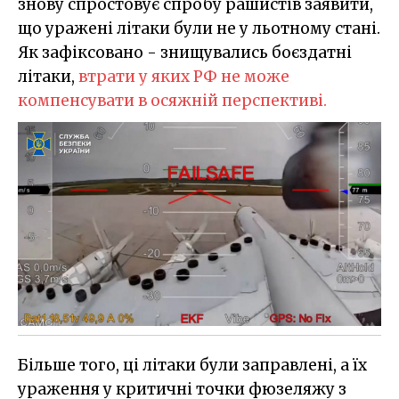
знову спростовує спробу рашистів заявити,
що уражені літаки були не у льотному стані.
Як зафіксовано - знищувались боєздатні
літаки,
втрати у яких РФ не може
компенсувати в осяжній перспективі.
Більше того, ці літаки були заправлені, а їх
ураження у критичні точки фюзеляжу з