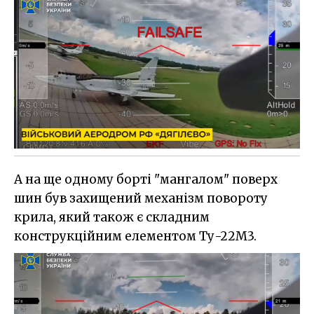
А на ще одному борті "мангалом" поверх
шин був захищений механізм повороту
крила, який також є складним
конструкційним елементом Ту-22М3.