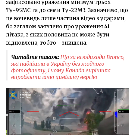
зафіксовано ураження мінімум трьох
Ту-95МС та до семи Ту-22М3. Зазначимо, що
це вочевидь лише частина відео з ударами,
бо загалом заявлено про ураження 41
літака, з яких половина не може бути
відновлена, тобто - знищена.
Читайте також:
Що за всюдиходи Bronco,
які надійшли в Україну без жодного
фотофакту, і чому Канада вирішила
виробляти їхню цивільну версію