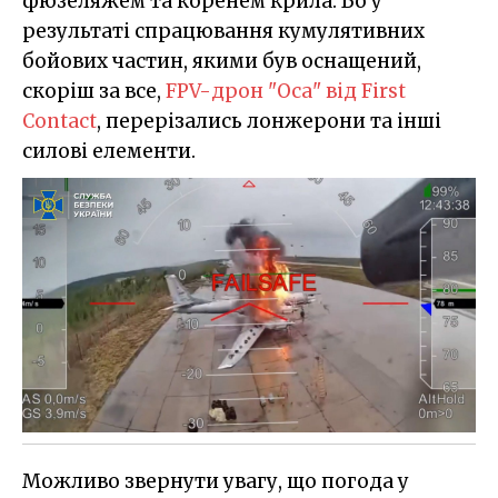
фюзеляжем та коренем крила. Бо у
результаті спрацювання кумулятивних
бойових частин, якими був оснащений,
скоріш за все,
FPV-дрон "Оса" від First
Contact
, перерізались лонжерони та інші
силові елементи.
Можливо звернути увагу, що погода у