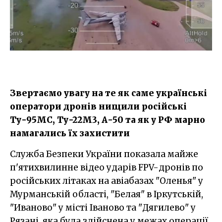
Звертаємо увагу на те як саме українські
оператори дронів нищили російські
Ту-95МС, Ту-22М3, А-50 та як у РФ марно
намагались їх захистити
Служба Безпеки України показала майже
п'ятихвилинне відео ударів FPV-дронів по
російських літаках на авіабазах "Оленья" у
Мурманській області, "Белая" в Іркутській,
"Иваново" у місті Іваново та "Дягилево" у
Рязані, яка була здійснена у межах операції