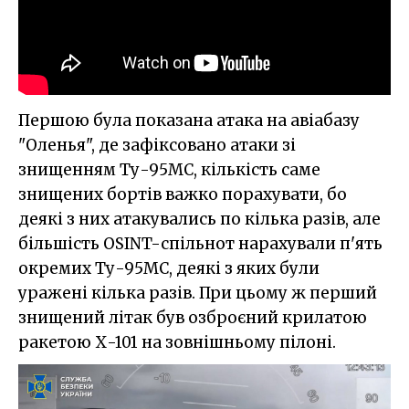
Першою була показана атака на авіабазу
"Оленья", де зафіксовано атаки зі
знищенням Ту-95МС, кількість саме
знищених бортів важко порахувати, бо
деякі з них атакувались по кілька разів, але
більшість OSINT-спільнот нарахували п'ять
окремих Ту-95МС, деякі з яких були
уражені кілька разів. При цьому ж перший
знищений літак був озброєний крилатою
ракетою Х-101 на зовнішньому пілоні.