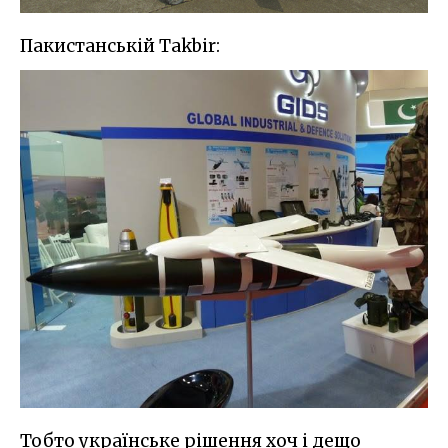
Пакистанській Takbir:
Тобто українське рішення хоч і дещо