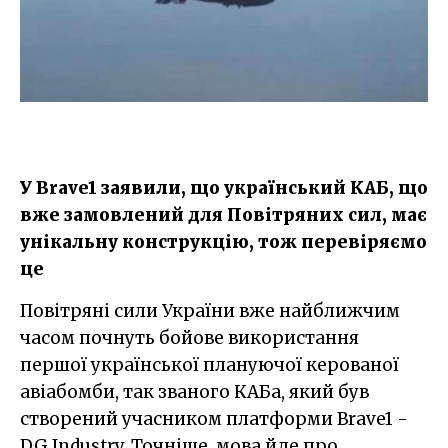
У Brave1 заявили, що український КАБ, що
вже замовлений для Повітряних сил, має
унікальну конструкцію, тож перевіряємо
це
Повітряні сили України вже найближчим
часом почнуть бойове використання
першої української плануючої керованої
авіабомби, так званого КАБа, який був
створений учасником платформи Brave1 -
DG Industry. Точніше, мова йде про