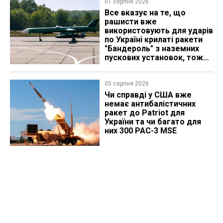
01 серпня 2026
Все вказує на те, що
рашисти вже
використовують для ударів
по Україні крилаті ракети
"Бандероль" з наземних
пускових установок, тож
які можуть бути
перспективи
05 серпня 2026
Чи справді у США вже
немає антибалістичних
ракет до Patriot для
України та чи багато для
них 300 PAC-3 MSE