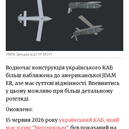
УМПК (рендер від ГУР МОУ)
Водночас конструкція українського КАБ
більш наближена до американської JDAM
ER, але має суттєві відмінності. Впевнитись
у цьому можливо при більш детальному
розгляді.
Оновлено:
15 червня 2026 року
український КАБ, який
має назву "Вирівнювач"
, був показаний на