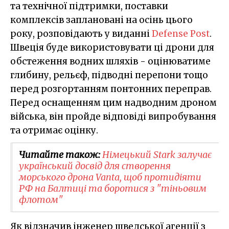
та технічної підтримки, поставки
комплексів заплановані на осінь цього
року, розповідають у виданні
Defense Post
.
Швеція буде використовувати ці дрони для
обстеження водних шляхів - оцінюватиме
глибину, рельєф, підводні перепони тощо
перед розгортанням понтонних переправ.
Перед оснащенням цим надводним дроном
війська, він пройде відповіді випробування
та отримає оцінку.
Читайте також:
Німецький Stark залучає
український досвід для створення
морського дрона Vanta, щоб протидіяти
РФ на Балтиці та боротися з "тіньовим
флотом"
Як відзначив інженер шведської агенції з