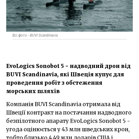
Всі фото - BUVI Scandinavia
EvoLogics Sonobot 5 - надводний дрон від
BUVI Scandinavia, які Швеція купує для
проведення робіт з обстеження
морських шляхів
Компанія BUVI Scandinavia отримала від
Швеції контракт на постачання надводного
безпілотного апарату EvoLogics Sonobot 5 -
угода оцінюється у 43 млн шведських крон,
тобто близько 4,49 млн доларів США і