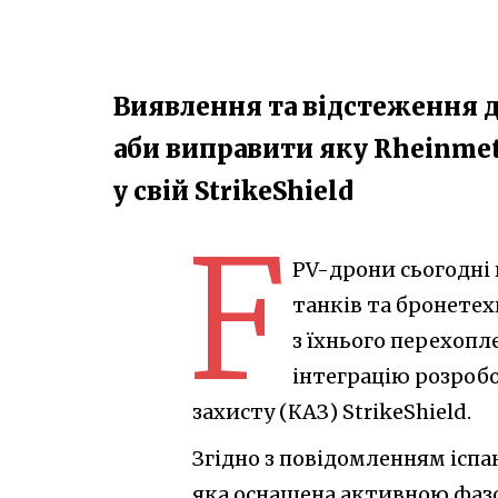
Виявлення та відстеження д
аби виправити яку Rheinmet
у свій StrikeShield
F
PV-дрони сьогодні
танків та бронете
з їхнього перехопл
інтеграцію розробо
захисту (КАЗ) StrikeShield.
Згідно з повідомленням ісп
яка оснащена активною фаз