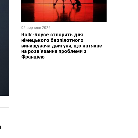
05 серпень 2026
Rolls-Royce створить для
німецького безпілотного
винищувача двигуни, що натякає
на розв'язання проблеми з
Францією
і