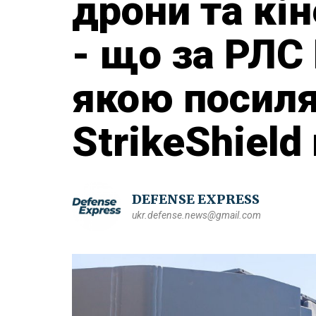
дрони та кі
- що за РЛС
якою посил
StrikeShield
DEFENSE EXPRESS
ukr.defense.news@gmail.com