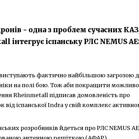
ронів - одна з проблем сучасних КАЗ
all інтегрує іспанську РЛС NEMUS AE
 виступають фактично найбільшою загрозою 
хніки на полі бою. Тож аби покращити можливо
ення Rheinmetall підписав домовленість про
к від іспанської Indra у свій комплекс активно
анських розробників йдеться про РЛС NEMUS AE
ованою антенною решіткою (АФАР).