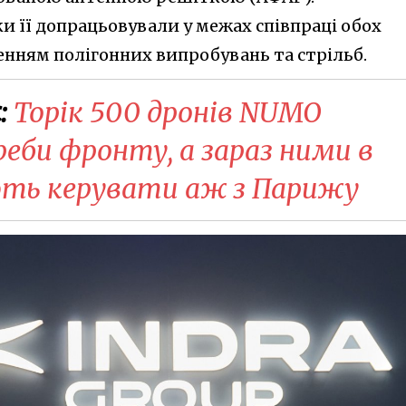
ки її допрацьовували у межах співпраці обох
енням полігонних випробувань та стрільб.
:
Торік 500 дронів NUMO
еби фронту, а зараз ними в
ють керувати аж з Парижу