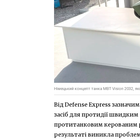
Німецький концепт танка MBT Vision 2032, я
Від Defense Express зазначим
засіб для протидії швидким 
протитанковим керованим р
результаті виникла проблем