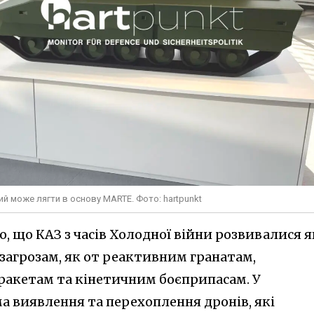
кий може лягти в основу MARTE. Фото: hartpunkt
о, що КАЗ з часів Холодної війни розвивалися я
загрозам, як от реактивним гранатам,
акетам та кінетичним боєприпасам. У
а виявлення та перехоплення дронів, які