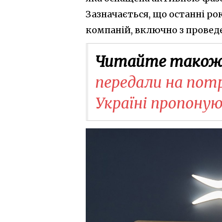
Зазначається, що останні ро
компаній, включно з провед
Читайте також
передали на потр
Україні пропону