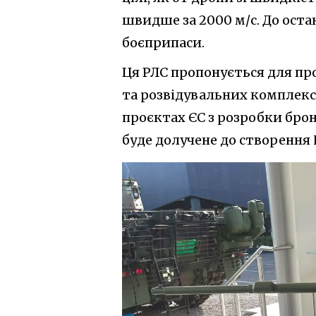
швидше за 2000 м/с. До оста
боєприпаси.
Ця РЛС пропонується для пр
та розвідувальних комплексі
проєктах ЄС з розробки бро
буде долучене до створення