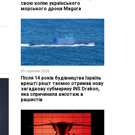
свою копію українського
морського дрона Magura
05 серпень 2026
Після 14 років будівництва Ізраїль
врешті решт таємно отримав нову
загадкову субмарину INS Drakon,
яка спричинила ажіотаж в
рашистів