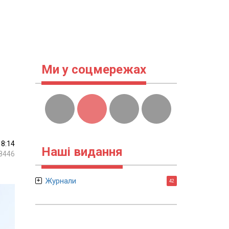
Ми у соцмережах
18:14
Наші видання
8446
Журнали
42