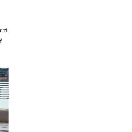
сті
у