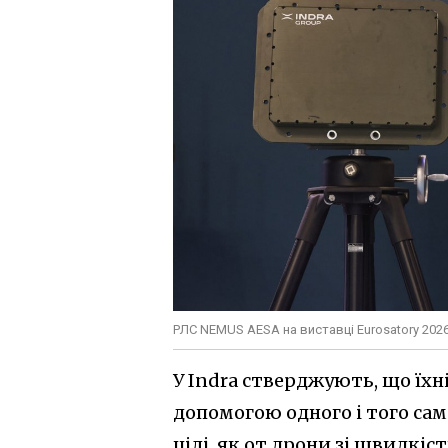
РЛС NEMUS AESA на виставці Eurosatory 2026.
У Indra стверджують, що їхн
допомогою одного і того са
цілі, як от дрони зі швидкіс