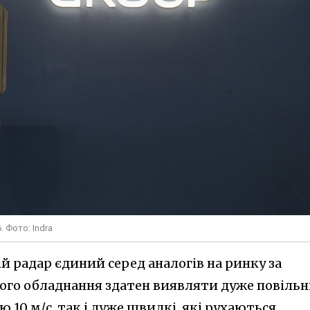
 Фото: Indra
ій радар єдиний серед аналогів на ринку за
мого обладнання здатен виявляти дуже повільн
тю 10 м/с, так і дуже швидкі, які рухаються