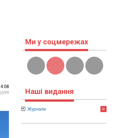
Ми у соцмережах
14:08
Наші видання
6099
Журнали
42