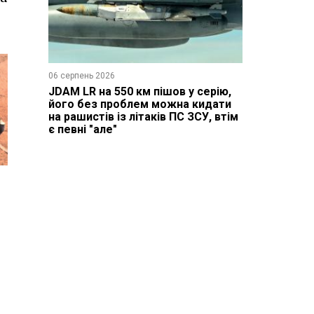
06 серпень 2026
JDAM LR на 550 км пішов у серію,
його без проблем можна кидати
на рашистів із літаків ПС ЗСУ, втім
є певні "але"