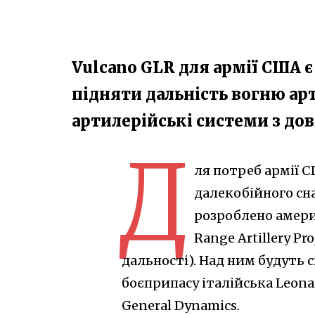
Vulcano GLR​ для армії США 
підняти дальність вогню арт
артилерійські системи з до
Д
ля потреб армії 
далекобійного сна
розроблено амери
Range Artillery P
дальності). Над ним будуть
боєприпасу італійська Leona
General Dynamics.