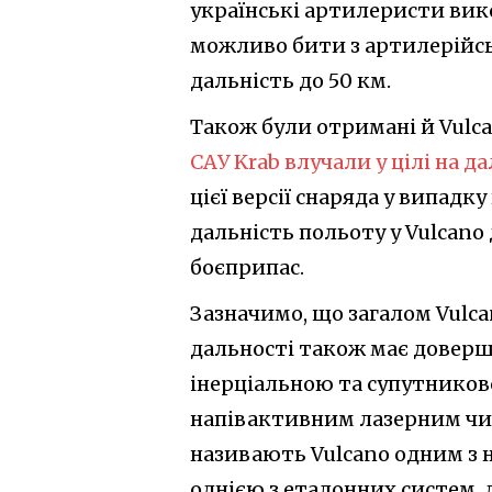
українські артилеристи вик
можливо бити з артилерійсь
дальність до 50 км.
Також були отримані й Vulc
САУ Krab влучали у цілі на да
цієї версії снаряда у випадк
дальність польоту у Vulcano
боєприпас.
Зазначимо, що загалом Vulca
дальності також має доверше
інерціальною та супутниково
напівактивним лазерним чи
називають Vulcano одним з н
однією з еталонних систем, 