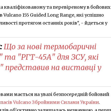
на кваліфікованому та перевіреному в бойових
 Vulcano 155 Guided Long Range, які успішно
вості протягом останніх років", - йдеться у
:
Що за нові термобаричні
 та "РГТ-45А" для ЗСУ, які
 представив на виставці у
вами мається на увазі безпосередній бойовий
пасів Vulcano Збройними Силами України
.
ядів об'єктивно залишалась незначною, а перш