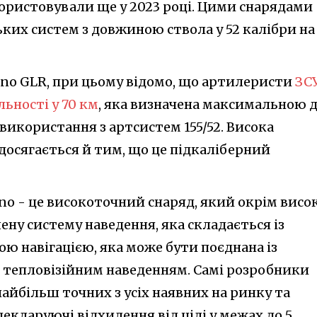
ористовували ще у 2023 році. Цими снарядами
ких систем з довжиною ствола у 52 калібри на
ano GLR, при цьому відомо, що артилеристи
ЗСУ
льності у 70 км
, яка визначена максимальною 
у використання з артсистем 155/52. Висока
 досягається й тим, що це підкаліберний
no - це високоточний снаряд, який окрім висо
ну систему наведення, яка складається із
ю навігацією, яка може бути поєднана із
 тепловізійним наведенням. Самі розробники
айбільш точних з усіх наявних на ринку та
декларуючі відхилення від цілі у межах до 5