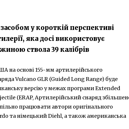
є засобом у короткій перспективі
илерії, яка досі використовує
вжиною ствола 39 калібрів
США на основі 155-мм артилерійського
ряда Vulcano GLR (Guided Long Range) буде
канську версію у межах програми Extended
rojectile (ERAP, Артилерійський снаряд збільшен
 спільно працювати автори оригінального
rdo та німецький Diehl, а також американська