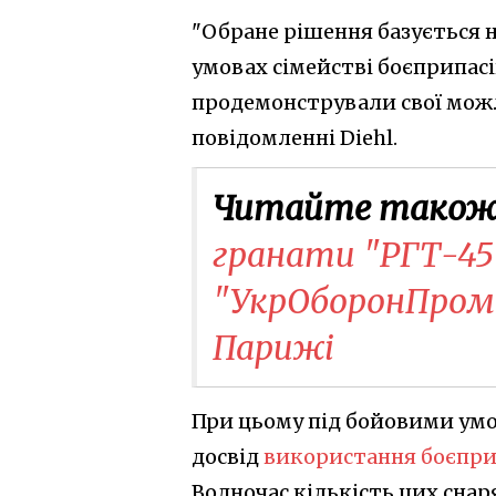
"Обране рішення базується 
умовах сімействі боєприпасів
продемонстрували свої можли
повідомленні Diehl.
Читайте також
гранати "РГТ-45"
"УкрОборонПром"
Парижі
При цьому під бойовими умо
досвід
використання боєпри
Водночас кількість цих снар