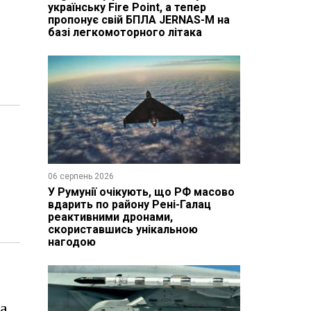
українську Fire Point, а тепер
пропонує свій БПЛА JERNAS-M на
базі легкомоторного літака
06 серпень 2026
У Румунії очікують, що РФ масово
вдарить по району Рені-Галац
реактивними дронами,
скориставшись унікальною
нагодою
а