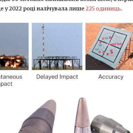
ще у 2022 році налічувала лише
225 одиниць
.