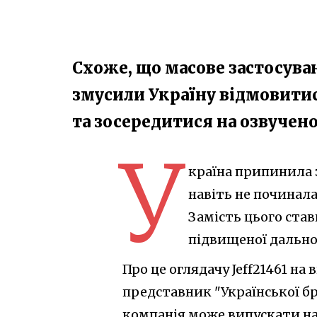
Схоже, що масове застосува
змусили Україну відмовитис
та зосередитися на озвучено
У
країна припинила 
навіть не починал
Замість цього ста
підвищеної дальнос
Про це оглядачу Jeff21461 на
представник "Української бр
компанія може випускати на 