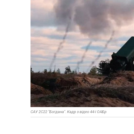
САУ 2С22 "Богдана". Кадр з відео 44-ї ОАБр