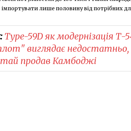
же імпортувати лише половину від потрібних д
:
Type-59D як модернізація Т-5
лот" виглядає недостатньо,
итай продав Камбоджі