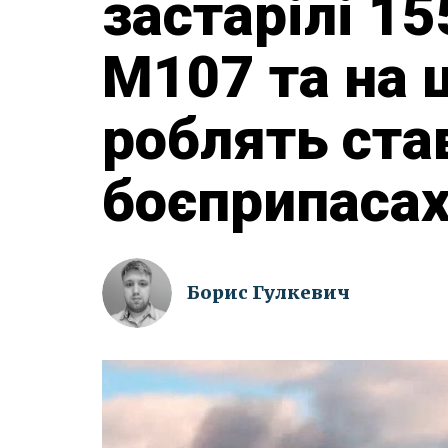
застарілі 1
M107 та на 
роблять ста
боєприпасах
Борис Гулкевич