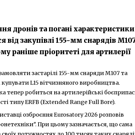
ння дронів та погані характеристики
я від закупівлі 155-мм снарядів M10
му раніше пріоритеті для артилерії
замовляти застарілі 155-мм снаряди M107 та
а купувати L15 вітчизняного виробництва.
вка тепер робиться на артилерійські боєприпа
ті типу ERFB (Extended Range Full Bore).
 виставці озброєння Eurosatory 2026 розповів
онетехніки". При цьому зазначається, що сама
своїх потужностях до 100 тисяч таких снаряді