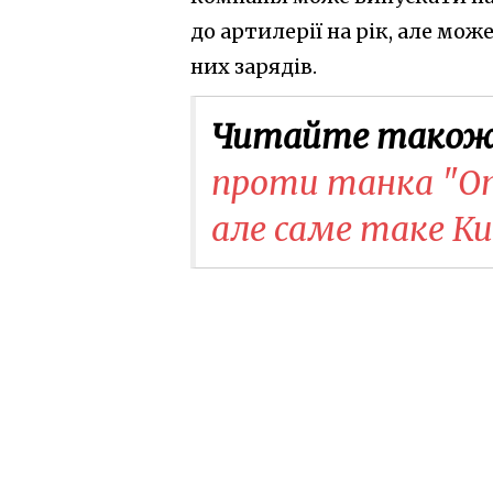
до артилерії на рік, але мо
них зарядів.
Читайте також
проти танка "Оп
але саме таке К