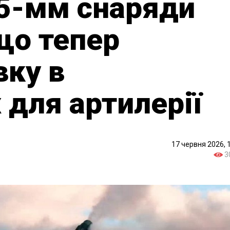
55-мм снаряди
що тепер
вку в
 для артилерії
17 червня 2026, 
3