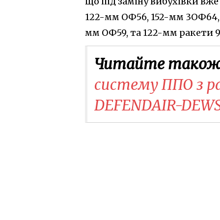
що під заміну вибухівки вж
122-мм ОФ56, 152-мм 3ОФ64, 
мм ОФ59, та 122-мм ракети 
Читайте також
систему ППО з р
DEFENDAIR-DEWS-