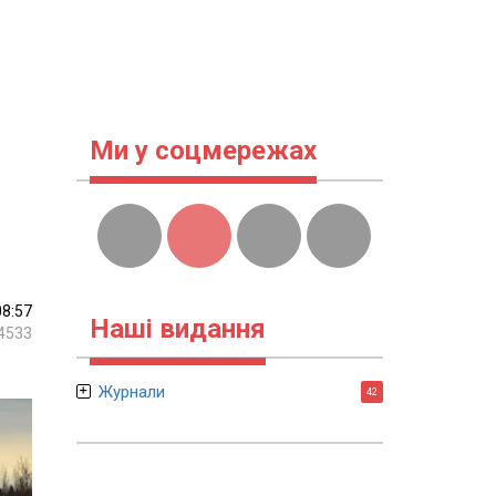
Ми у соцмережах
08:57
Наші видання
4533
Журнали
42