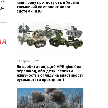
70,
кінця року протестують в Україні
таємничий компонент нової
2-
системи ППО
ЛА
09 серпень 2026
Як зробити так, щоб НРК діяв без
перешкод, або деякі аспекти
живучості з огляду на властивості
рухомості та прохідності