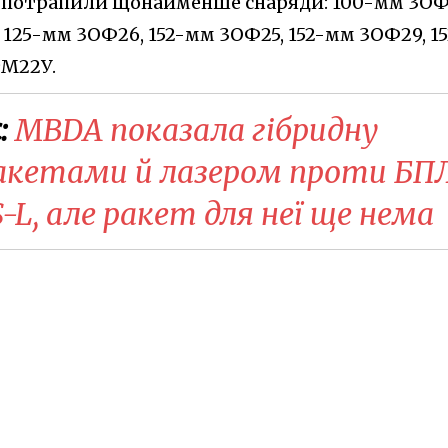
е потрапили щонайменше снаряди: 100-мм 3ОФ
125-мм 3ОФ26, 152-мм 3ОФ25, 152-мм 3ОФ29, 15
9М22У.
:
MBDA показала гібридну
акетами й лазером проти БП
L, але ракет для неї ще нема