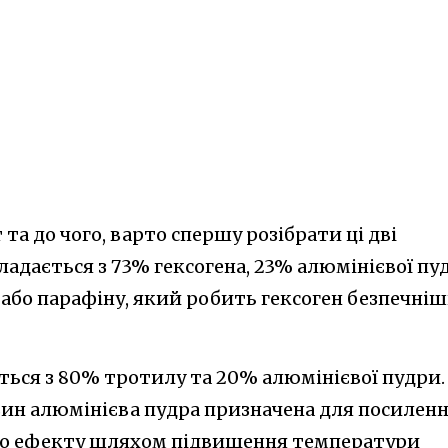
та до чого, варто спершу розібрати ці дві
кладається з 73% гексогена, 23% алюмінієвої пу
 або парафіну, який робить гексоген безпечні
ться з 80% тротилу та 20% алюмінієвої пудри.
вин алюмінієва пудра призначена для посилен
го ефекту шляхом підвищення температури