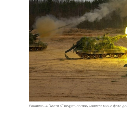
Рашистські "Мста-С" ведуть вогонь, ілюстративне фото до