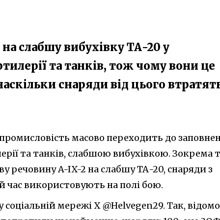
на слабшу вибухівку ТА-20 у
тилерії та танків, тож чому вони це
 наскільки снаряди від цього втратять
 промисловість масово переходить до заповне
ерії та танків, слабшою вибухівкою. Зокрема 
 речовину A-IX-2 на слабшу ТА-20, снаряди з
 час використовують на полі бою.
у соціальній мережі X @Helvegen29. Так, відомо