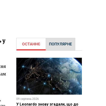
 у
ОСТАННЄ
ПОПУЛЯРНЕ
ння
там
,
09 серпень 2026
У Leonardo знову згадали, що до