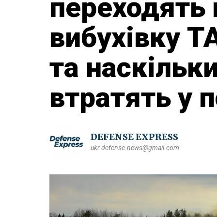
переходять 
вибухівку Т
та наскільки
втратять у 
DEFENSE EXPRESS
ukr.defense.news@gmail.com