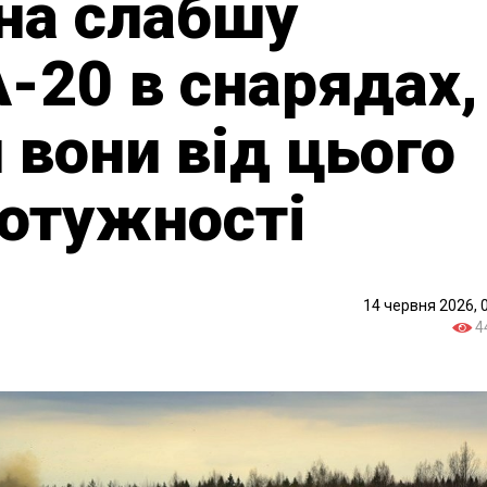
на слабшу
А-20 в снарядах,
 вони від цього
потужності
14 червня 2026, 
4