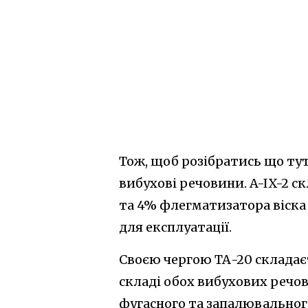
Тож, щоб розібратись що тут 
вибухові речовини. A-IX-2 с
та 4% флегматизатора віска
для експлуатації.
Своєю чергою ТА-20 складає
складі обох вибухових речо
фугасного та запалювально