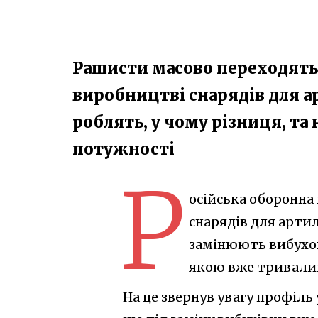
Рашисти масово переходять 
виробництві снарядів для ар
роблять, у чому різниця, та
потужності
Р
осійська оборонна
снарядів для артил
замінюють вибухову
якою вже тривалий
На це звернув увагу профіль 