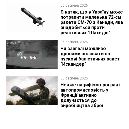
06 серпень 2026
Є натяк, що в Україну може
потрапити маленька 72-см
ракета CM-70 з Канади, яка
знадобиться проти
реактивних "Шахедів"
06 серпень 2026
Чи взагалі можливо
дронами полювати на
пускові балістичних ракет
"Искандер"
06 серпень 2026
Невже пацифізм програв і
автопромисловість у
Франції активно
долучається до
виробництва зброї