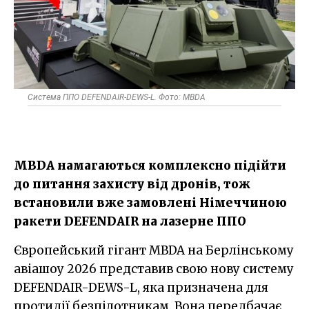
Система ППО DEFENDAIR-DEWS-L. Фото: MBDA
MBDA намагаються комплексно підійти
до питання захисту від дронів, тож
встановили вже замовлені Німеччиною
ракети DEFENDAIR на лазерне ППО
Європейський гігант MBDA на Берлінському
авіашоу 2026 представив свою нову систему
DEFENDAIR-DEWS-L, яка призначена для
протидії безпілотникам. Вона передбачає