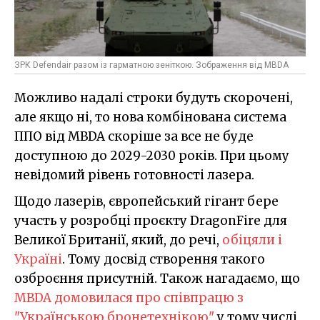
ЗРК Defendair разом із гарматною зеніткою. Зображення від MBDA
Можливо надалі строки будуть скорочені,
але якщо ні, то нова комбінована система
ППО від MBDA скоріше за все не буде
доступною до 2029-2030 років. При цьому
невідомий рівень готовності лазера.
Щодо лазерів, європейський гігант бере
участь у розробці проєкту DragonFire для
Великої Британії, який, до речі,
обіцяли і
Україні
. Тому досвід створення такого
озброєння присутній. Також нагадаємо, що
MBDA домовилася про співпрацю з
"Українською бронетехнікою
"
у тому числі