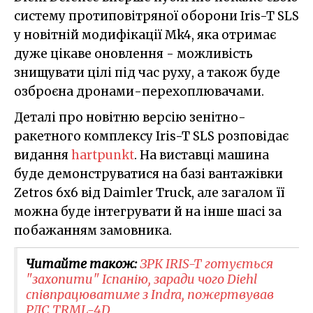
систему протиповітряної оборони Iris-T SLS
у новітній модифікації Mk4, яка отримає
дуже цікаве оновлення - можливість
знищувати цілі під час руху, а також буде
озброєна дронами-перехоплювачами.
Деталі про новітню версію зенітно-
ракетного комплексу Iris-T SLS розповідає
видання
hartpunkt
. На виставці машина
буде демонструватися на базі вантажівки
Zetros 6x6 від Daimler Truck, але загалом її
можна буде інтегрувати й на інше шасі за
побажанням замовника.
Читайте також:
ЗРК IRIS-T готується
"захопити" Іспанію, заради чого Diehl
співпрацюватиме з Indra, пожертвував
РЛС TRML-4D