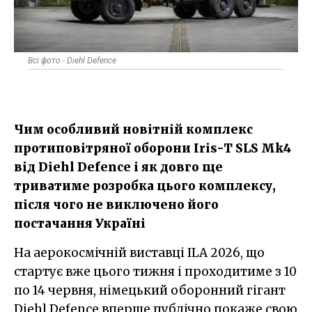
Всі фото - Diehl Defence
Чим особливий новітній комплекс
протиповітряної оборони Iris-T SLS Mk4
від Diehl Defence і як довго ще
триватиме розробка цього комплексу,
після чого не виключено його
постачання Україні
На аерокосмічній виставці ILA 2026, що
стартує вже цього тижня і проходитиме з 10
по 14 червня, німецький оборонний гігант
Diehl Defence вперше публічно покаже свою