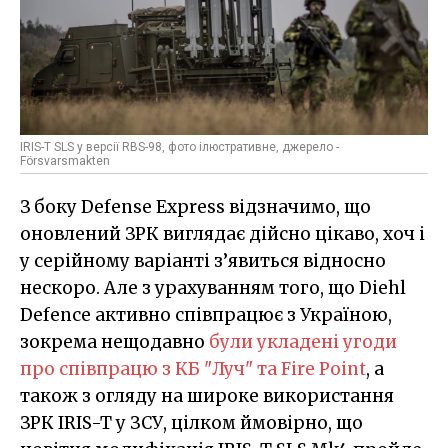
IRIS-T SLS у версії RBS-98, фото ілюстративне, джерело -
Försvarsmakten
З боку Defense Express відзначимо, що
оновлений ЗРК виглядає дійсно цікаво, хоч і
у серійному варіанті з’явиться відносно
нескоро. Але з урахуванням того, що Diehl
Defence активно співпрацює з Україною,
зокрема нещодавно
були укладені угоди
про співпрацю з КБ "Луч" та Fire Point
, а
також з огляду на широке використання
ЗРК IRIS-T у ЗСУ, цілком ймовірно, що