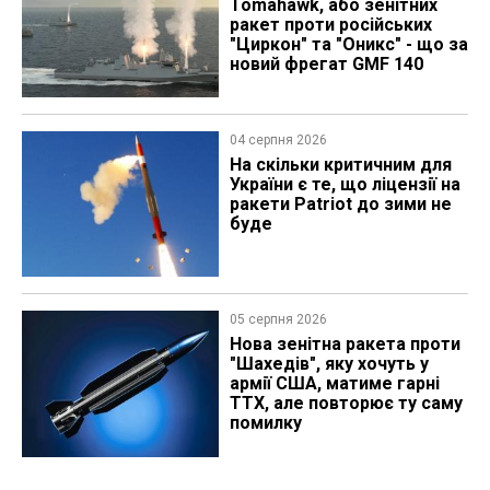
Tomahawk, або зенітних
ракет проти російських
"Циркон" та "Оникс" - що за
новий фрегат GMF 140
04 серпня 2026
На скільки критичним для
України є те, що ліцензії на
ракети Patriot до зими не
буде
05 серпня 2026
Нова зенітна ракета проти
"Шахедів", яку хочуть у
армії США, матиме гарні
ТТХ, але повторює ту саму
помилку