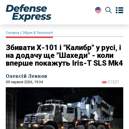
Головна
Зброя & Технології
Збивати Х-101 і "Калибр" у русі, і
на додачу ще "Шахеди" - коли
вперше покажуть Iris-T SLS Mk4
Олексій Левков
09 червня 2026, 19:34
51521