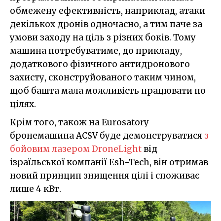
обмежену ефективність, наприклад, атаки
декількох дронів одночасно, а тим паче за
умови заходу на ціль з різних боків. Тому
машина потребуватиме, до прикладу,
додаткового фізичного антидронового
захисту, сконструйованого таким чином,
щоб башта мала можливість працювати по
цілях.
Крім того, також на Eurosatory
бронемашина ACSV буде демонструватися
з
бойовим лазером DroneLight
від
ізраїльської компанії Esh-Tech, він отримав
новий принцип знищення цілі і споживає
лише 4 кВт.