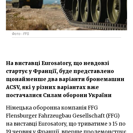
Фото - FFG
На виставці Eurosatory, що невдовзі
стартує у Франції, буде представлено
щонайменше два варіанти бронемашин
ACSV, які у різних варіантах вже
постачалися Силам оборони України
Німецька оборонна компанія FFG
Flensburger Fahrzeugbau Gesellschaft (FFG)
на виставці Eurosatory, що триватиме з 15 по
19 червня у Франції, вперше продемонструє