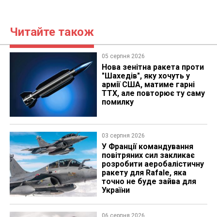
Читайте також
05 серпня 2026
Нова зенітна ракета проти
"Шахедів", яку хочуть у
армії США, матиме гарні
ТТХ, але повторює ту саму
помилку
03 серпня 2026
У Франції командування
повітряних сил закликає
розробити аеробалістичну
ракету для Rafale, яка
точно не буде зайва для
України
06 серпня 2026