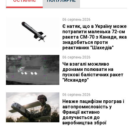
ОСТАННЄ
ПОПУЛЯРНЕ
06 серпень 2026
Є натяк, що в Україну може
потрапити маленька 72-см
ракета CM-70 з Канади, яка
знадобиться проти
реактивних "Шахедів"
06 серпень 2026
Чи взагалі можливо
дронами полювати на
пускові балістичних ракет
"Искандер"
06 серпень 2026
Невже пацифізм програв і
автопромисловість у
Франції активно
долучається до
виробництва зброї