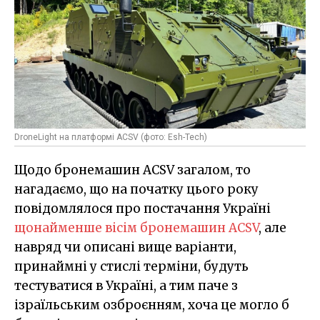
DroneLight на платформі ACSV (фото: Esh-Tech)
Щодо бронемашин ACSV загалом, то
нагадаємо, що на початку цього року
повідомлялося про постачання Україні
щонайменше вісім бронемашин ACSV
, але
навряд чи описані вище варіанти,
принаймні у стислі терміни, будуть
тестуватися в Україні, а тим паче з
ізраїльським озброєнням, хоча це могло б