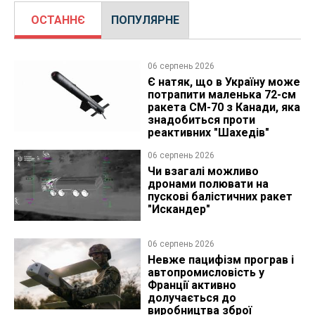
ОСТАННЄ
ПОПУЛЯРНЕ
06 серпень 2026
Є натяк, що в Україну може
потрапити маленька 72-см
ракета CM-70 з Канади, яка
знадобиться проти
реактивних "Шахедів"
06 серпень 2026
Чи взагалі можливо
дронами полювати на
пускові балістичних ракет
"Искандер"
06 серпень 2026
Невже пацифізм програв і
автопромисловість у
Франції активно
долучається до
виробництва зброї