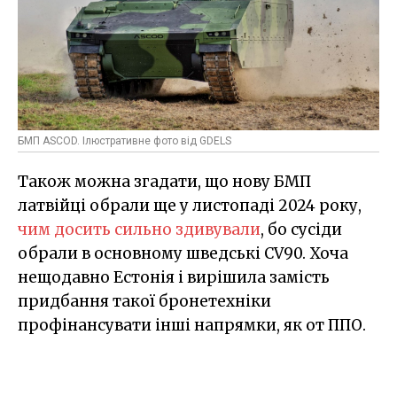
БМП ASCOD. Ілюстративне фото від GDELS
Також можна згадати, що нову БМП
латвійці обрали ще у листопаді 2024 року,
чим досить сильно здивували
, бо сусіди
обрали в основному шведські CV90. Хоча
нещодавно Естонія і вирішила замість
придбання такої бронетехніки
профінансувати інші напрямки, як от ППО.