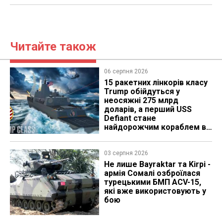
Читайте також
06 серпня 2026
15 ракетних лінкорів класу
Trump обійдуться у
неосяжні 275 млрд
доларів, а перший USS
Defiant стане
найдорожчим кораблем в
історії
03 серпня 2026
Не лише Bayraktar та Kirpi -
армія Сомалі озброїлася
турецькими БМП ACV-15,
які вже використовують у
бою