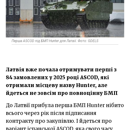
Перша ASCOD під БМП Hunter для Латвії. Фото: GDELS
Латвія вже почала отримувати перші з
84 замовлених у 2025 році ASCOD, які
отримали місцеву назву Hunter, але
йдеться не зовсім про повноцінну БМП
До Латвії прибула перша БМП Hunter нібито
всього через рік після підписання
контракту про закупівлю. І йдеться про
варіант іспанської ASCOD, яка свого часу