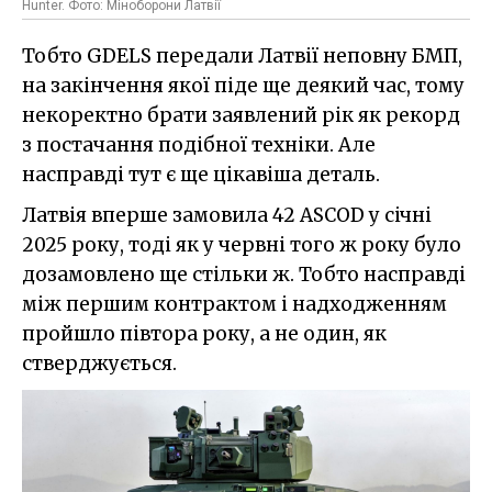
Hunter. Фото: Міноборони Латвії
Тобто GDELS передали Латвії неповну БМП,
на закінчення якої піде ще деякий час, тому
некоректно брати заявлений рік як рекорд
з постачання подібної техніки. Але
насправді тут є ще цікавіша деталь.
Латвія вперше замовила 42 ASCOD у січні
2025 року, тоді як у червні того ж року було
дозамовлено ще стільки ж. Тобто насправді
між першим контрактом і надходженням
пройшло півтора року, а не один, як
стверджується.