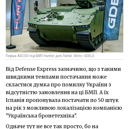
Перша ASCOD під БМП Hunter для Латвії. Фото: GDELS
Від Defense Express зазначимо, що з такими
швидкими темпами постачання може
скластися думка про помилку України з
відсутністю замовлення на ці БМП. А їх
Іспанія пропонувала постачати по 50 штук
на рік з можливою локалізацією компанією
"Українська бронетехніка".
Одначе тут не все так просто, бо на