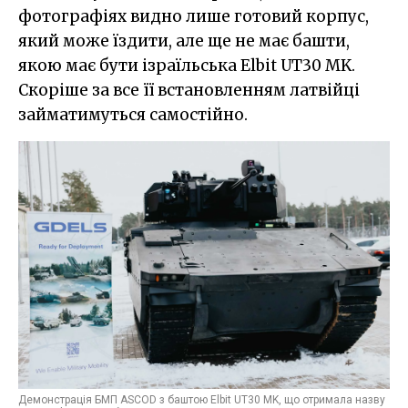
фотографіях видно лише готовий корпус,
який може їздити, але ще не має башти,
якою має бути ізраїльська Elbit UT30 MK.
Скоріше за все її встановленням латвійці
займатимуться самостійно.
Демонстрація БМП ASCOD з баштою Elbit UT30 MK, що отримала назву