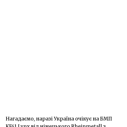
Нагадаємо, наразі Україна очікує на БМП
KF41 Lynx від німецького Rheinmetall з