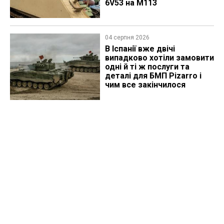
6V53 на M113
04 серпня 2026
В Іспанії вже двічі
випадково хотіли замовити
одні й ті ж послуги та
деталі для БМП Pizarro і
чим все закінчилося