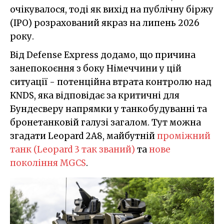
очікувалося, тоді як вихід на публічну біржу
(IPO) розрахований якраз на липень 2026
року.
Від Defense Express додамо, що причина
занепокоєння з боку Німеччини у цій
ситуації - потенційна втрата контролю над
KNDS, яка відповідає за критичні для
Бундесверу напрямки у танкобудуванні та
бронетанковій галузі загалом. Тут можна
згадати Leopard 2A8, майбутній
проміжний
танк (Leopard 3 так званий)
та
нове
покоління MGCS
.