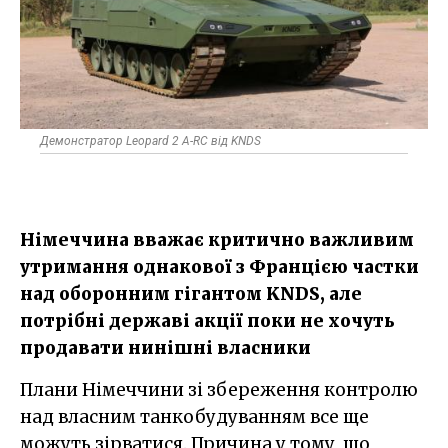
Демонстратор Leopard 2 A-RC від KNDS
Німеччина вважає критично важливим
утримання однакової з Францією частки
над оборонним гігантом KNDS, але
потрібні державі акції поки не хочуть
продавати нинішні власники
Плани Німеччини зі збереження контролю
над власним танкобудуванням все ще
можуть зірватися. Причина у тому, що