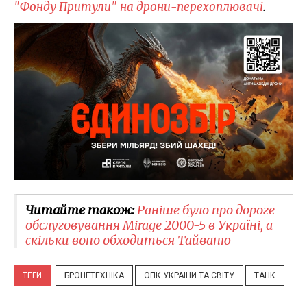
"Фонду Притули" на дрони-перехоплювачі
.
Читайте також:
Раніше було про дороге
обслуговування Mirage 2000-5 в Україні, а
скільки воно обходиться Тайваню
ТЕГИ
БРОНЕТЕХНІКА
ОПК УКРАЇНИ ТА СВІТУ
ТАНК