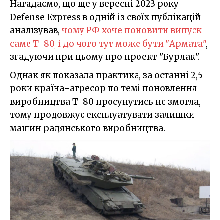
Нагадаємо, що ще у вересні 2023 року
Defense Express в одній із своїх публікацій
аналізував,
чому РФ хоче поновити випуск
саме Т-80, і до чого тут може бути "Армата"
,
згадуючи при цьому про проект "Бурлак".
Однак як показала практика, за останні 2,5
роки країна-агресор по темі поновлення
виробництва Т-80 просунутись не змогла,
тому продовжує експлуатувати залишки
машин радянського виробництва.