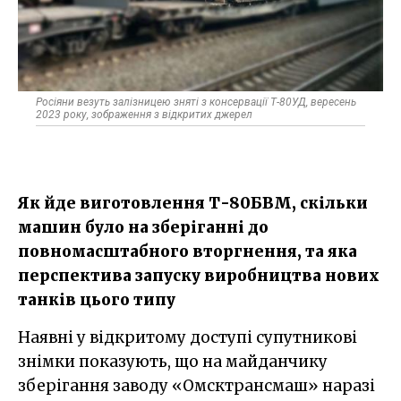
Росіяни везуть залізницею зняті з консервації Т-80УД, вересень
2023 року, зображення з відкритих джерел
Як йде виготовлення Т-80БВМ, скільки
машин було на зберіганні до
повномасштабного вторгнення, та яка
перспектива запуску виробництва нових
танків цього типу
Наявні у відкритому доступі супутникові
знімки показують, що на майданчику
зберігання заводу «Омсктрансмаш» наразі