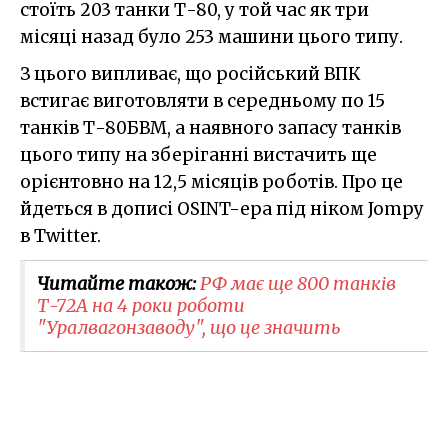
стоїть 203 танки Т-80, у той час як три
місяці назад було 253 машини цього типу.
З цього випливає, що російський ВПК
встигає виготовляти в середньому по 15
танків Т-80БВМ, а наявного запасу танків
цього типу на зберіганні вистачить ще
орієнтовно на 12,5 місяців роботів. Про це
йдеться в дописі OSINT-ера під ніком Jompy
в Twitter.
Читайте також:
РФ має ще 800 танків
Т-72А на 4 роки роботи
"Уралвагонзаводу", що це значить