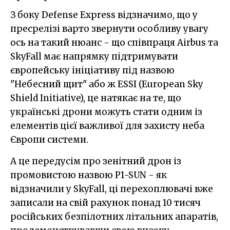
З боку Defense Express відзначимо, що у
пресрелізі варто звернути особливу увагу
ось на такий нюанс - що співпраця Airbus та
SkyFall має напрямку підтримувати
європейську ініціативу під назвою
"Небесний щит" або ж ESSI (European Sky
Shield Initiative), це натякає на те, що
українські дрони можуть стати одним із
елементів цієї важливої для захисту неба
Європи системи.
А це передусім про зенітний дрон із
промовистою назвою P1-SUN - як
відзначили у SkyFall, ці перехоплювачі вже
записали на свій рахунок понад 10 тисяч
російських безпілотних літальних апаратів,