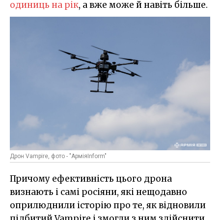
одиниць на рік
, а вже може й навіть більше.
Дрон Vampire, фото - "АрміяInform"
Причому ефективність цього дрона
визнають і самі росіяни, які нещодавно
оприлюднили історію про те, як відновили
підбитий Vampire і змогли з ним здійснити