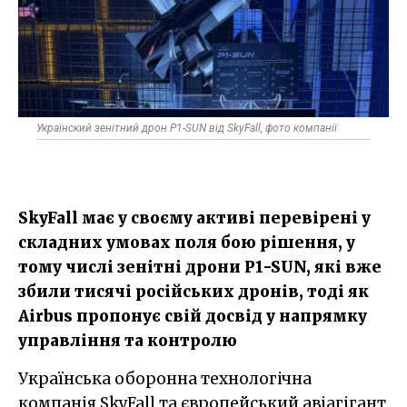
Українский зенітний дрон P1-SUN від SkyFall, фото компанії
SkyFall має у своєму активі перевірені у
складних умовах поля бою рішення, у
тому числі зенітні дрони P1-SUN, які вже
збили тисячі російських дронів, тоді як
Airbus пропонує свій досвід у напрямку
управління та контролю
Українська оборонна технологічна
компанія SkyFall та європейський авіагігант