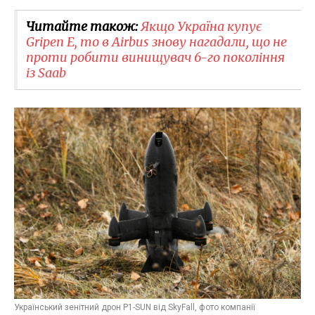
Читайте також:
Якщо Україна купує
Gripen E, то в Airbus знову нагадали, що не
проти робити винищувач 6-го покоління
із Saab
Український зенітний дрон P1-SUN від SkyFall, фото компанії