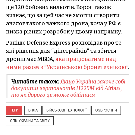
ще 120 бойових вильотів. Ворог також
визнає, що за цей час не змогли створити
аналог такого важкого дрона, хоча у РФ є
низка різних розробок у цьому напрямку.
Раніше Defense Express розповідав про те,
які рішення для "діпстрайків" та збиття
дронів має MBDA,
яка працюватиме над
ними разом з "Українською бронетехнікою"
.
Читайте також:
Якщо Україна захоче собі
докупити вертольотів H225M від Airbus,
то як дорого це може обійтися
ТЕГИ
БПЛА
ВІЙСЬКОВІ ТЕХНОЛОГІЇ
ОЗБРОЄННЯ
ОПК УКРАЇНИ ТА СВІТУ