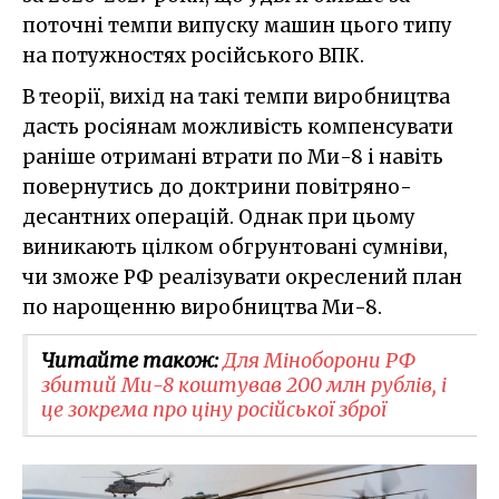
поточні темпи випуску машин цього типу
на потужностях російського ВПК.
В теорії, вихід на такі темпи виробництва
дасть росіянам можливість компенсувати
раніше отримані втрати по Ми-8 і навіть
повернутись до доктрини повітряно-
десантних операцій. Однак при цьому
виникають цілком обгрунтовані сумніви,
чи зможе РФ реалізувати окреслений план
по нарощенню виробництва Ми-8.
Читайте також:
Для Міноборони РФ
збитий Ми-8 коштував 200 млн рублів, і
це зокрема про ціну російської зброї