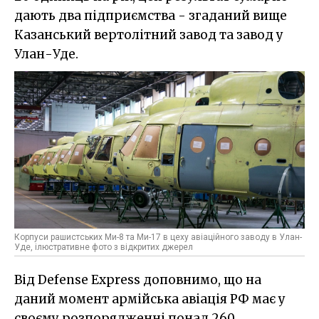
дають два підприємства - згаданий вище
Казанський вертолітний завод та завод у
Улан-Уде.
Корпуси рашистських Ми-8 та Ми-17 в цеху авіаційного заводу в Улан-
Уде, ілюстративне фото з відкритих джерел
Від Defense Express доповнимо, що на
даний момент армійська авіація РФ має у
своєму розпорядженні понад 260