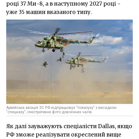
році 37 Ми-8, а в наступному 2027 році -
уже 35 машин вказаного типу.
Армійська авіація ЗС РФ відпрацьовує "показуху" з висадкою
"спецназу", ілюстративне фото довоєнних часів
Як далі зауважують спеціалісти Dallas, якщо
РФ зможе реалізувати окреслений вище