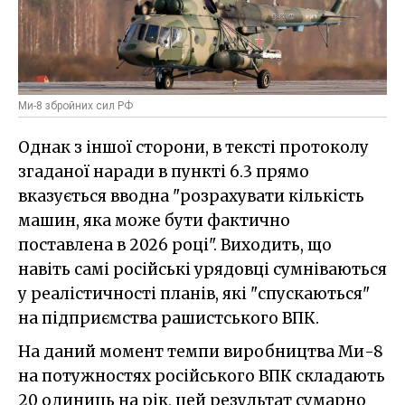
Ми-8 збройних сил РФ
Однак з іншої сторони, в тексті протоколу
згаданої наради в пункті 6.3 прямо
вказується вводна "розрахувати кількість
машин, яка може бути фактично
поставлена в 2026 році". Виходить, що
навіть самі російські урядовці сумніваються
у реалістичності планів, які "спускаються"
на підприємства рашистського ВПК.
На даний момент темпи виробництва Ми-8
на потужностях російського ВПК складають
20 одиниць на рік, цей результат сумарно