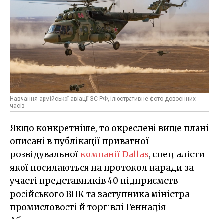
Навчання армійської авіації ЗС РФ, ілюстративне фото довоєнних
часів
Якщо конкретніше, то окреслені вище плані
описані в публікації приватної
розвідувальної
компанії Dallas
, спеціалісти
якої посилаються на протокол наради за
участі представників 40 підприємств
російського ВПК та заступника міністра
промисловості й торгівлі Геннадія