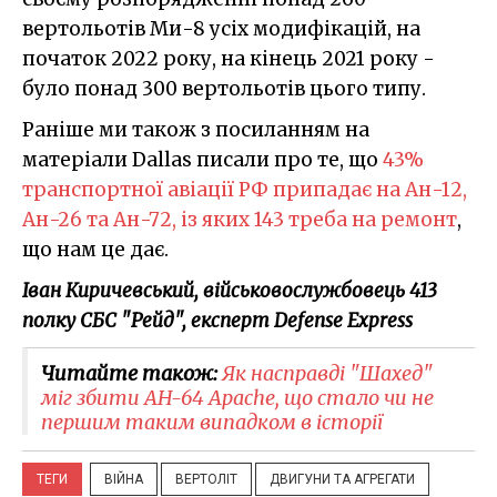
вертольотів Ми-8 усіх модифікацій, на
початок 2022 року, на кінець 2021 року -
було понад 300 вертольотів цього типу.
Раніше ми також з посиланням на
матеріали Dallas писали про те, що
43%
транспортної авіації РФ припадає на Ан-12,
Ан-26 та Ан-72, із яких 143 треба на ремонт
,
що нам це дає.
Іван Киричевський, військовослужбовець 413
полку СБС "Рейд", експерт Defense Express
Читайте також:
Як насправді "Шахед"
міг збити AH-64 Apache, що стало чи не
першим таким випадком в історії
ТЕГИ
ВІЙНА
ВЕРТОЛІТ
ДВИГУНИ ТА АГРЕГАТИ