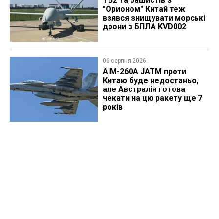
TB2 та рашистів з
"Орионом" Китай теж
взявся знищувати морські
дрони з БПЛА KVD002
06 серпня 2026
AIM-260A JATM проти
Китаю буде недостаньо,
але Австралія готова
чекати на цю ракету ще 7
років