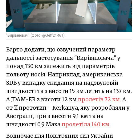
"Вирівнювач" (фото: @Jeff21461)
Варто додати, що озвучений параметр
дальності застосування "Вирівнювача" у
понад 130 км залежить від параметрів
польоту носія. Наприклад, американська
SDB у випадку скидання на надзвуковій
швидкості та з висоти 15 км летить на 137 км.
А JDAM-ER з висоти 12 км
пролетів 72 км
. А
от її прототип - Kerkanya, яку розробляли у
Австралії, при з висоти 9,1 км та на
швидкості 0,9 Маха
пролетіла 140 км
.
Водночас для Повітряних сил України