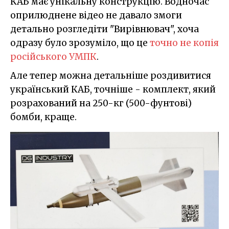
КАБ має унікальну конструкцію. Водночас
оприлюднене відео не давало змоги
детально розгледіти "Вирівнювач", хоча
одразу було зрозуміло, що це
точно не копія
російського УМПК
.
Але тепер можна детальніше роздивитися
український КАБ, точніше - комплект, який
розрахований на 250-кг (500-фунтові)
бомби, краще.