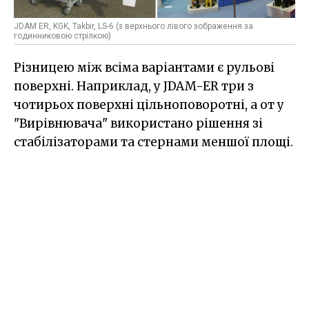
JDAM ER, KGK, Takbir, LS-6 (з верхнього лівого зображення за
годинниковою стрілкою)
Різницею між всіма варіантами є рульові
поверхні. Наприклад, у JDAM-ER три з
чотирьох поверхні цільноповоротні, а от у
"Вирівнювача" використано рішення зі
стабілізаторами та стернами меншої площі.