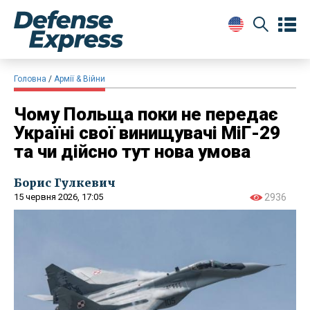
Головна
Армії & Війни
Чому Польща поки не передає
Україні свої винищувачі МіГ-29
та чи дійсно тут нова умова
Борис Гулкевич
15 червня 2026, 17:05
2936