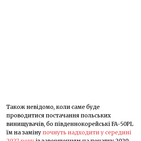
Також невідомо, коли саме буде
проводитися постачання польських
винищувачів, бо південнокорейські FA-50PL
їм на заміну
почнуть надходити у середині
2027 року
із завершенням на початку 2029