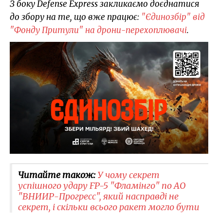
З боку Defense Express закликаємо доєднатися
до збору на те, що вже працює:
"Єдинозбір" від
"Фонду Притули" на дрони-перехоплювачі
.
Читайте також:
У чому секрет
успішного удару FP-5 "Фламінго" по АО
"ВНИИР-Прогресс"​, який насправді не
секрет, і скільки всього ракет могло бути