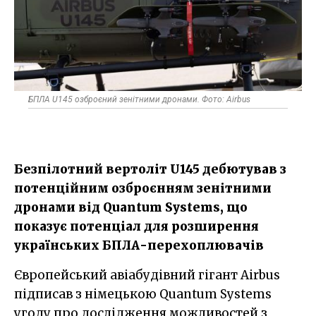
БПЛА U145 озброєний зенітними дронами. Фото: Airbus
Безпілотний вертоліт U145 дебютував з
потенційним озброєнням зенітними
дронами від Quantum Systems, що
показує потенціал для розширення
українських БПЛА-перехоплювачів
Європейський авіабудівний гігант Airbus
підписав з німецькою Quantum Systems
угоду про дослідження можливостей з