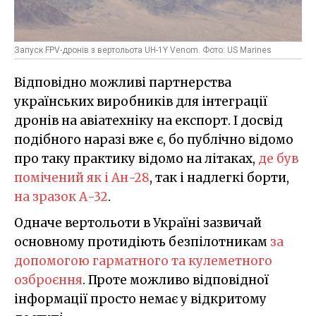
Запуск FPV-дронів з вертольота UH-1Y Venom. Фото: US Marines
Відповідно можливі партнерства
українських виробників для інтеграції
дронів на авіатехніку на експорт. І досвід
подібного наразі вже є, бо публічно відомо
про таку практику відомо на літаках,
де був
помічений як і Ан-28
, так і надлегкі борти,
на зразок А-32
.
Одначе вертольоти в Україні зазвичай
основному протидіють безпілотникам
за
допомогою гарматного та кулеметного
озброєння
. Проте можливо відповідної
інформації просто немає у відкритому