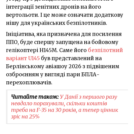
інтеграції зенітних дронів на його
вертольоти. І це може означати додаткову
нішу для українських безпілотників.
Ініціатива, яка призначена для посилення
ППО, буде спершу запущена на бойовому
гелікоптері H145M. Саме його
безпілотний
варіант U145
був представлений на
Берлінському авіашоу 2026 з підвішеним
озброєнням у вигляді пари БПЛА-
перехоплювачів.
Читайте також:
У Данії з першого разу
невдало порахували, скільки коштів
треба на F-35 на 30 років, а тепер цінник
зріс на 25%