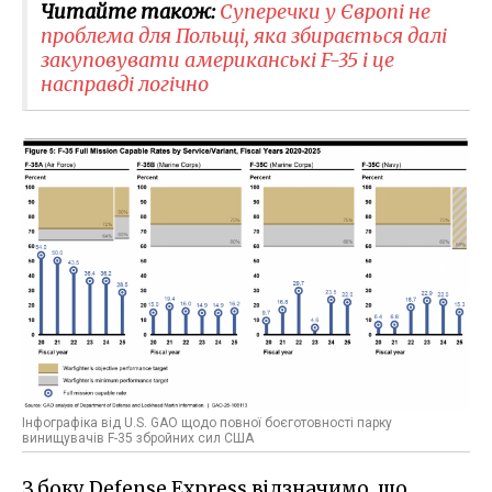
Читайте також:
Суперечки у Європі не
проблема для Польщі, яка збирається далі
закуповувати американські F-35 і це
насправді логічно
Інфографіка від U.S. GAO щодо повної боєготовності парку
винищувачів F-35 збройних сил США
З боку Defense Express відзначимо, що