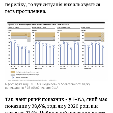
переліку, то тут ситуація вимальовується
геть протилежна.
Інфографіка від U.S. GAO щодо повної боєготовності парку
винищувачів F-35 збройних сил США
Так, найгірший показник - у F-35A, який має
показник у 38,6%, тоді як у 2020 році він
сягав аж 71,4%. Найкращий показник мають