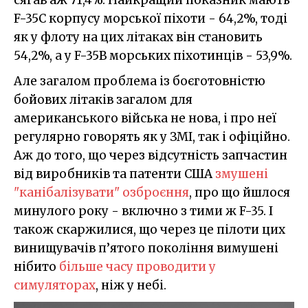
F-35C корпусу морської піхоти - 64,2%, тоді
як у флоту на цих літаках він становить
54,2%, а у F-35B морських піхотинців - 53,9%.
Але загалом проблема із боєготовністю
бойових літаків загалом для
американського війська не нова, і про неї
регулярно говорять як у ЗМІ, так і офіційно.
Аж до того, що через відсутність запчастин
від виробників та патенти США
змушені
"канібалізувати" озброєння
, про що йшлося
минулого року - включно з тими ж F-35. І
також скаржилися, що через це пілоти цих
винищувачів п’ятого покоління вимушені
нібито
більше часу проводити у
симуляторах
, ніж у небі.