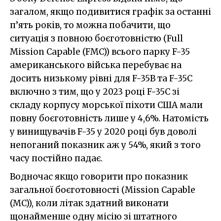
загалом, якщо подивитися графік за останні
п’ять років, то можна побачити, що
ситуація з повною боєготовністю (Full
Mission Capable (FMC)) всього парку F-35
американського війська перебуває на
досить низькому рівні для F-35B та F-35С
включно з тим, що у 2023 році F-35С зі
складу корпусу морської піхоти США мали
повну боєготовність лише у 4,6%. Натомість
у винищувачів F-35 у 2020 році був доволі
непоганий показник аж у 54%, який з того
часу постійно падає.
Водночас якщо говорити про показник
загальної боєготовності (Mission Capable
(MC)), коли літак здатний виконати
щонайменше одну місію зі штатного