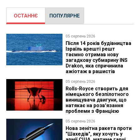
ОСТАННЄ
ПОПУЛЯРНЕ
05 серпень 2026
Після 14 років будівництва
Ізраїль врешті решт
таємно отримав нову
загадкову субмарину INS
Drakon, яка спричинила
ажіотаж в рашистів
05 серпень 2026
Rolls-Royce створить для
німецького безпілотного
винищувача двигуни, що
натякає на розв'язання
проблеми з Францією
05 серпень 2026
Нова зенітна ракета проти
"Шахедів", яку хочуть у
армії США, матиме гарні