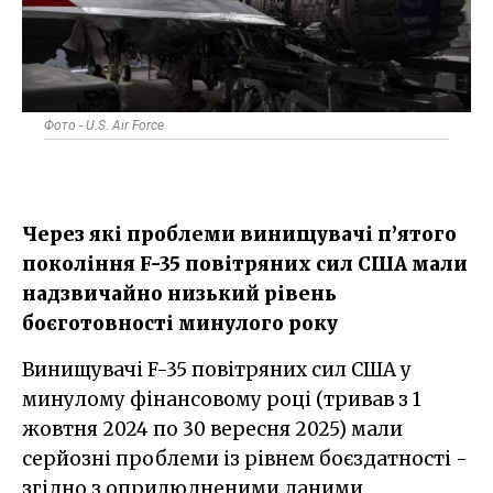
Фото - U.S. Air Force
Через які проблеми винищувачі п’ятого
покоління F-35 повітряних сил США мали
надзвичайно низький рівень
боєготовності минулого року
Винищувачі F-35 повітряних сил США у
минулому фінансовому році (тривав з 1
жовтня 2024 по 30 вересня 2025) мали
серйозні проблеми із рівнем боєздатності -
згідно з оприлюдненими даними