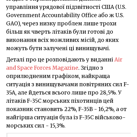
управління урядової підзвітності США (U.S.
Government Accountability Office або ж U.S.
GAO), через низку проблем лише трохи
більш як чверть літаків були готові до
виконання всіх можливих місій, до яких
можуть бути залучені ці винищувачі.
Деталі про це розповідають у виданні
Air
and Space Forces Magazine
. Згідно з
оприлюдненим графіком, найкраща
ситуація з винищувачами повітряних сил F-
35A, але йдеться всього лише про 28,5%. У
літаків F-35C морських піхотинців цей
показник становить 22%, F-35B - 16,2%, а от
найгірша ситуація була із F-35C військово-
морських сил - 15,3%.