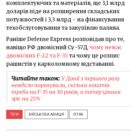
комплектуючих та матеріалів, ще 3,1 млрд
доларів піде на розширення складських
потужностей і 3,3 млрд - на фінансування
техобслуговування та закупівлю палива.
Раніше Defense Express розповідав про те,
навіщо РФ двомісний Су-57Д,
чому немає
двомісних F-22 та F-35
та чому це розпис
рашистів у карколомному відставанні.
Читайте також:
У Данії з першого разу
невдало порахували, скільки коштів
треба на F-35 на 30 років, а тепер цінник
зріс на 25%
ТЕГИ
ВІЙСЬКОВА АВІАЦІЯ
ЛІТАК