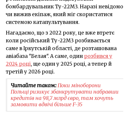
бомбардувальник Ту-22М3. Наразі невідомо
чи вижив екіпаж, який міг скористатися
системою катапультування.
Нагадаємо, що з 2022 року, це вже втретє
коли російський Ту-22М3 розбивається
саме в Іркутській області, де розташована
авіабаза "Белая". А саме, один
розбився у
2024 році
, ще один у 2025 році, а тепер й
третій у 2026 році.
Читайте також:
Поки міноборони
Польщі ризикує збанкрутувати набравши
кредитів на 98,7 млрд євро, там хочуть
замовити вдвічі більше F-35