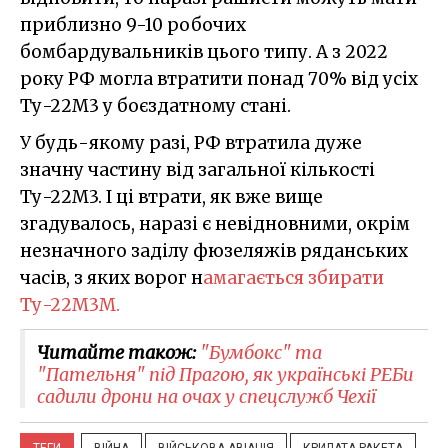
приблизно 9-10 робочих
бомбардувальників цього типу. А з 2022
року РФ могла втратити понад 70% від усіх
Ту-22М3 у боєздатному стані.
У будь-якому разі, РФ втратила дуже
значну частину від загальної кількості
Ту-22М3. І ці втрати, як вже вище
згадувалось, наразі є невідновними, окрім
незначного заділу фюзеляжів ряданських
часів, з яких ворог н
амагається збирати
Ту-22М3М.
Читайте також:
"Бумбокс" та
"Пательня" під Прагою, як українські РЕБи
садили дрони на очах у спецслужб Чехії
ТЕГИ
ВІЙНА
ВІЙСЬКОВА АВІАЦІЯ
КРИЛАТА РАКЕТА