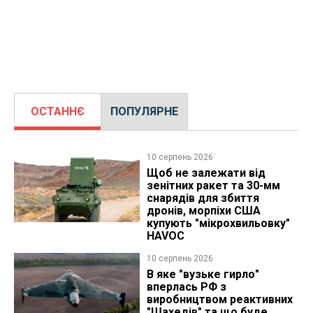
ОСТАННЄ
ПОПУЛЯРНЕ
10 серпень 2026
Щоб не залежати від
зенітних ракет та 30-мм
снарядів для збиття
дронів, морпіхи США
купують "мікрохвильовку"
HAVOC
10 серпень 2026
В яке "вузьке гирло"
вперлась РФ з
виробництвом реактивних
"Шахедів" та що буде