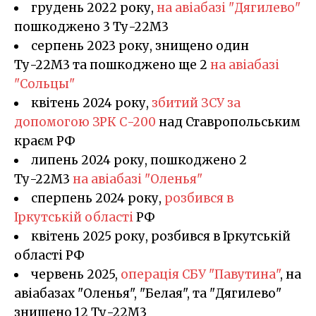
грудень 2022 року,
на авіабазі "Дягилево"
пошкоджено 3 Ту-22М3
серпень 2023 року, знищено один
Ту-22М3 та пошкоджено ще 2
на авіабазі
"Сольцы"
квітень 2024 року,
збитий ЗСУ за
допомогою ЗРК С-200
над Ставропольським
краєм РФ
липень 2024 року, пошкоджено 2
Ту-22М3
на авіабазі "Оленья"
сперпень 2024 року,
розбився в
Іркутській області
РФ
квітень 2025 року, розбився в Іркутській
області РФ
червень 2025,
операція СБУ "Павутина"
, на
авіабазах "Оленья", "Белая", та "Дягилево"
знищено 12 Ту-22М3