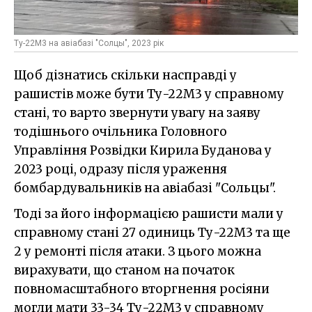
Ту-22М3 на авіабазі "Солцы", 2023 рік
Щоб дізнатись скільки насправді у
рашистів може бути Ту-22М3 у справному
стані, то варто звернути увагу на заяву
тодішнього очільника Головного
Управління Розвідки Кирила Буданова у
2023 році, одразу після ураження
бомбардувальників на авіабазі "Сольцы".
Тоді за його інформацією рашисти мали у
справному стані 27 одиниць Ту-22М3 та ще
2 у ремонті після атаки. З цього можна
вирахувати, що станом на початок
повномасштабного вторгнення росіяни
могли мати 33-34 Ту-22М3 у справному