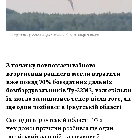
Падіння Ту-22М3 в Іркутській області. Кадр з відео
З початку повномасштабного
вторгнення рашисти могли втратити
вже понад 70% боєздатних дальніх
бомбардувальників Ту-22М3, тож скільки
їх могло залишитись тепер після того, як
ще один розбився в Іркутській області
Сьогодні в Іркутській області РФ з
невідомої причини розбився ще один
російський дальній надзвуковий