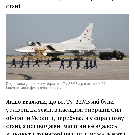
стані.
Підготовка до вильоту ворожого Ту-22М3 з ракетами Х-22,
ілюстративне фото довоєнних часів
Якщо вважати, що всі Ту-22М3 які були
уражені на землі в наслідок операцій Сил
оборони України, перебували у справному
стані, а пошкоджені машини не вдалось
відновити, то наразі рашисти можуть мати