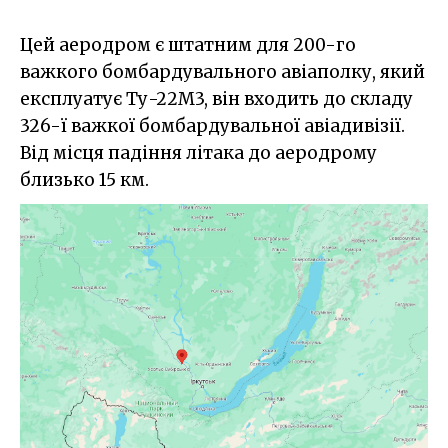
Цей аеродром є штатним для 200-го
важкого бомбардувального авіаполку, який
експлуатує Ту-22М3, він входить до складу
326-ї важкої бомбардувальної авіадивізії.
Від місця падіння літака до аеродрому
близько 15 км.