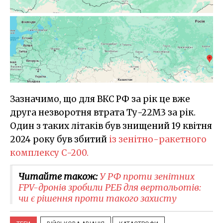
Зазначимо, що для ВКС РФ за рік це вже
друга незворотня втрата Ту-22М3 за рік.
Один з таких літаків був знищений 19 квітня
2024 року був збитий
із зенітно-ракетного
комплексу С-200.
Читайте також:
У РФ проти зенітних
FPV-дронів зробили РЕБ для вертольотів:
чи є рішення проти такого захисту