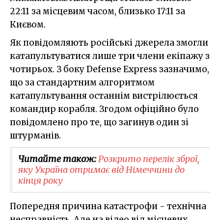
22:11 за місцевим часом, близько 17:11 за
Києвом.
Як повідомляють російські джерела змогли
катапультуватися лише три члени екіпажу з
чотирьох. З боку Defense Express зазначимо,
що за стандартним алгоритмом
катапультування останнім вистрілюється
командир корабля. Згодом офіційно було
повідомлено про те, що загинув один зі
штурманів.
Читайте також:
Розкрито перелік зброї,
яку Україна отримає від Німеччини до
кінця року
Попередня причина катастрофи - технічна
несправність. Але на відео від місцевих