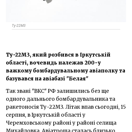
Ту-22М3
Ту-22М3, який розбився в Іркутській
області, вочевидь належав 200-у
важкому бомбардувальному авіаполку та
базувався на авіабазі "Белая"
Так звані "ВКС" РФ залишились без ще
одного дальнього бомбардувальника та
ракетоносія Ту-22М3. Літак впав сьогодні, 15
серпня, в Іркутській області у
Черемховському районі у районі селища
Михайловка. Авіатроща сталась близько