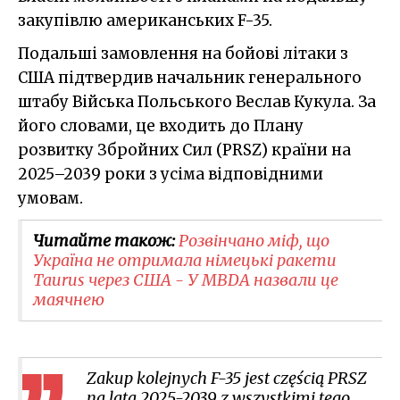
закупівлю американських F-35.
Подальші замовлення на бойові літаки з
США підтвердив начальник генерального
штабу Війська Польського Веслав Кукула. За
його словами, це входить до Плану
розвитку Збройних Сил (PRSZ) країни на
2025–2039 роки з усіма відповідними
умовам.
Читайте також:
Розвінчано міф, що
Україна не отримала німецькі ракети
Taurus через США - У MBDA назвали це
маячнею
Zakup kolejnych F-35 jest częścią PRSZ
na lata 2025-2039 z wszystkimi tego