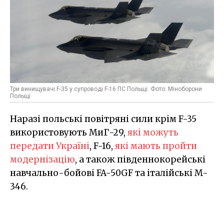
Три винищувачі F-35 у супроводі F-16 ПС Польщі. Фото: Міноборони
Польщі
Наразі польські повітряні сили крім F-35
використовують МиГ-29,
які можуть
передати Україні
, F-16,
які мають пройти
модернізацію
, а також південнокорейські
навчально-бойові FA-50GF та італійські M-
346.