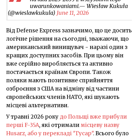
uwarunkowaniami.— Wiesław Kukuła
(@wieslawkukula)
June 11, 2026
Від Defense Express зазначимо, що це досить
логічне рішення на сьогодні, зважаючи, що
американський винищувач - наразі один з
кращих доступних засобів. При цьому він
вже серійно виробляється та активно
постачається країнам Європи. Також
поляки мають позитивне сприйняття
озброєння з США на відміну від частини
європейських членів НАТО, які шукають
місцеві альтернативи.
У травні 2026 року
до Польщі вже прибули
перші F-35A
, які отримали
місцеву назву
Husarz, або у перекладі "Гусар"
. Всього було