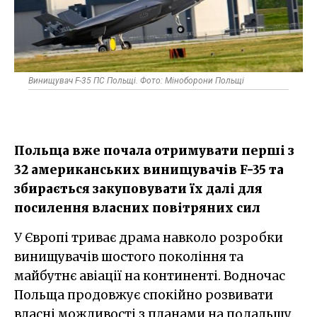
Винищувач F-35 ПС Польщі. Фото: Міноборони Польщі
Польща вже почала отримувати перші з
32 американських винищувачів F-35 та
збирається закуповувати їх далі для
посилення власних повітряних сил
У Європі триває драма навколо розробки
винищувачів шостого покоління та
майбутнє авіації на континенті. Водночас
Польща продовжує спокійно розвивати
власні можливості з планами на подальшу