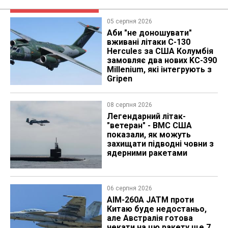
05 серпня 2026
Аби "не доношувати"
вживані літаки C-130
Hercules за США Колумбія
замовляє два нових KC-390
Millenium, які інтегрують з
Gripen
08 серпня 2026
Легендарний літак-
"ветеран" - ВМС США
показали, як можуть
захищати підводні човни з
ядерними ракетами
06 серпня 2026
AIM-260A JATM проти
Китаю буде недостаньо,
але Австралія готова
чекати на цю ракету ще 7