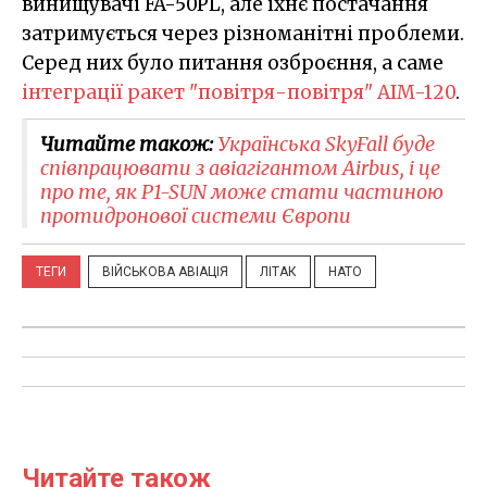
винищувачі FA-50PL, але їхнє постачання
затримується через різноманітні проблеми.
Серед них було питання озброєння, а саме
інтеграції ракет "повітря-повітря" AIM-120
.
Читайте також:
Українська SkyFall буде
співпрацювати з авіагігантом Airbus, і це
про те, як P1-SUN може стати частиною
протидронової системи Європи
ТЕГИ
ВІЙСЬКОВА АВІАЦІЯ
ЛІТАК
НАТО
Читайте також