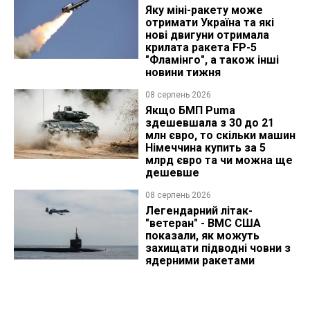
Яку міні-ракету може
отримати Україна та які
нові двигуни отримала
крилата ракета FP-5
"Фламінго", а також інші
новини тижня
08 серпень 2026
Якщо БМП Puma
здешевшала з 30 до 21
млн євро, то скільки машин
Німеччина купить за 5
млрд євро та чи можна ще
дешевше
08 серпень 2026
Легендарний літак-
"ветеран" - ВМС США
показали, як можуть
захищати підводні човни з
ядерними ракетами