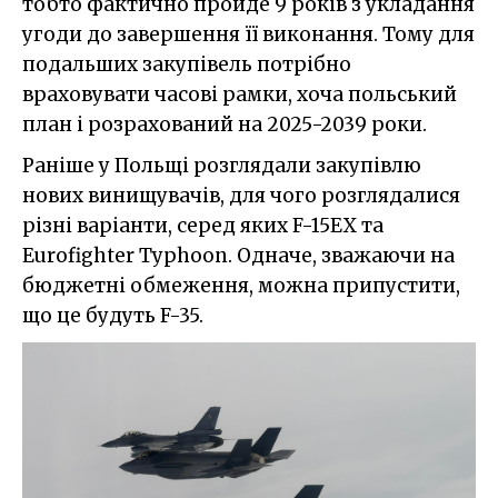
тобто фактично пройде 9 років з укладання
угоди до завершення її виконання. Тому для
подальших закупівель потрібно
враховувати часові рамки, хоча польський
план і розрахований на 2025-2039 роки.
Раніше у Польщі розглядали закупівлю
нових винищувачів, для чого розглядалися
різні варіанти, серед яких F-15EX та
Eurofighter Typhoon. Одначе, зважаючи на
бюджетні обмеження, можна припустити,
що це будуть F-35.