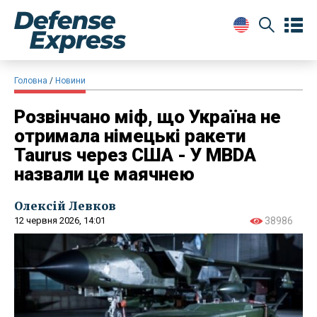
Головна
Новини
Розвінчано міф, що Україна не
отримала німецькі ракети
Taurus через США - У MBDA
назвали це маячнею
Олексій Левков
12 червня 2026, 14:01
38986