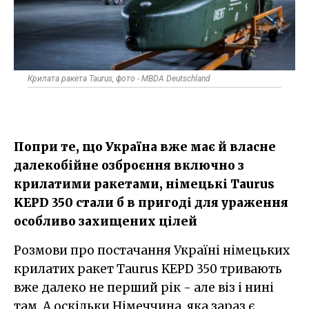
Крилата ракета Taurus, фото - MBDA Deutschland
Попри те, що Україна вже має й власне
далекобійне озброєння включно з
крилатими ракетами, німецькі Taurus
KEPD 350 стали б в пригоді для ураження
особливо захищених цілей
Розмови про постачання Україні німецьких
крилатих ракет Taurus KEPD 350 тривають
вже далеко не перший рік - але віз і нині
там. А оскільки Німеччина, яка зараз є