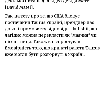
декілька питань для відео Девіда Матеі
[David Matei].
Так, на тезу про те, що США блокує
постачання Taurus Україні, Брендлер дає
доволі промовисту відповідь - bullshit, що
лагідно можна перекласти як "маячня" чи
нісенітниця. Також він спростував
ймовірність того, що крилаті ракети Taurus
вже могли бути розгорнуті в Україні.