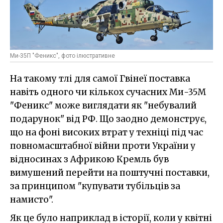
Ми-35П "Феникс", фото ілюстративне
На такому тлі для самої Гвінеї поставка
навіть одного чи кількох сучасних Ми-35М
"Феникс" може виглядати як "небувалий
подарунок" від РФ. Що заодно демонструє,
що на фоні високих втрат у техніці під час
повномасштабної війни проти України у
відносинах з Африкою Кремль був
вимушений перейти на поштучні поставки,
за принципом "купувати тубільців за
намисто".
Як це було наприклад в історії, коли у квітні