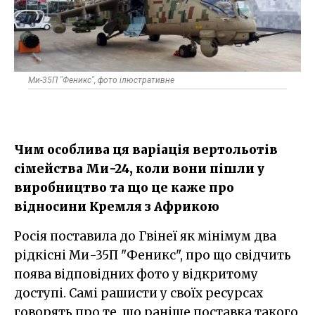
Ми-35П "Феникс", фото ілюстративне
Чим особлива ця варіація вертольотів
сімейства Ми-24, коли вони пішли у
виробництво та що це каже про
відносини Кремля з Африкою
Росія поставила до Гвінеї як мінімум два
рідкісні Ми-35П "Феникс", про що свідчить
поява відповідних фото у відкритому
доступі. Самі рашисти у своїх ресурсах
говорять про те, що раніше поставка такого