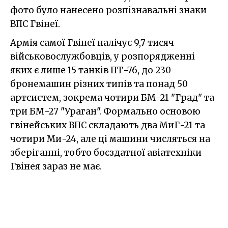
фото було нанесено розпізнавальні знаки
ВПС Гвінеї.
Армія самої Гвінеї налічує 9,7 тисяч
військовослужбовців, у розпорядженні
яких є лише 15 танків ПТ-76, до 230
бронемашин різних типів та понад 50
артсистем, зокрема чотири БМ-21 "Град" та
три БМ-27 "Ураган". Формально основою
гвінейських ВПС складають два МиГ-21 та
чотири Ми-24, але ці машини числяться на
зберіганні, тобто боєздатної авіатехніки
Гвінея зараз не має.