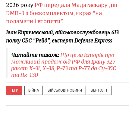
2026 року
РФ передала Мадагаскару дві
БМП-3 з боєкомплектом, якраз "на
поламати і втопити".
Іван Киричевський, військовослужбовець 413
полку СБС "Рейд", експерт Defense Express
Читайте також:
Що це за історія про
можливий продаж від РФ для Ірану 327
ракет Х-31, Х-38, Р-73 та Р-77 до Су-35С
та Як-130
ТЕГИ
ВІЙНА
ВІЙСЬКОВІ НОВИНИ
ВЕРТОЛІТ