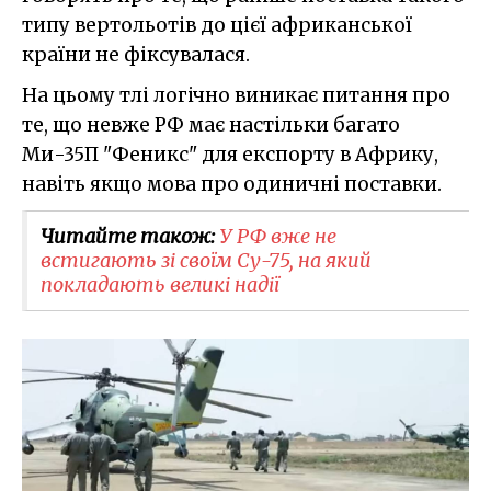
типу вертольотів до цієї африканської
країни не фіксувалася.
На цьому тлі логічно виникає питання про
те, що невже РФ має настільки багато
Ми-35П "Феникс" для експорту в Африку,
навіть якщо мова про одиничні поставки.
Читайте також:
У РФ вже не
встигають зі своїм Су-75, на який
покладають великі надії