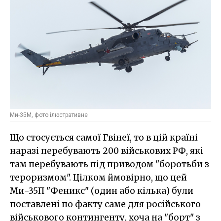
Ми-35М, фото ілюстративне
Що стосується самої Гвінеї, то в цій країні
наразі перебувають 200 військових РФ, які
там перебувають під приводом "боротьби з
тероризмом". Цілком ймовірно, що цей
Ми-35П "Феникс" (один або кілька) були
поставлені по факту саме для російського
військового контингенту, хоча на "борт" з