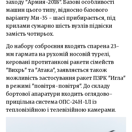
заходу "Армия-2018". Базові особливості
машин цього типу, відносно базового
варіанту Ми-35 - шасі прибирається, під
крилами сумарно шість вузлів підвіски
замість чотирьох.
До набору озброєння входять спарена 23-
мм гармата на рухомій носовій турелі,
керовані протитанкові ракети сімейств
"Вихрь" та "Атака", заявляється також
можливість застосування ракет ПЗРК "Игла"
в режимі "повітря-повітря". До складу
бортової апаратури входить оглядово-
прицільна система ОПС-24Н-1Л із
тепловізійною і телевізійною камерами.