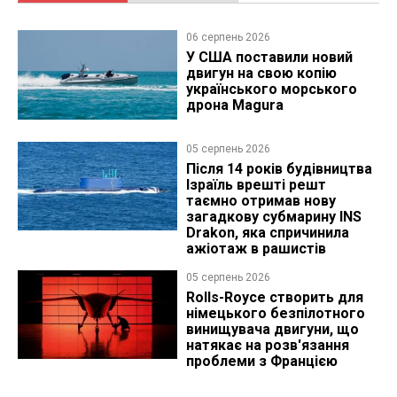
06 серпень 2026
У США поставили новий
двигун на свою копію
українського морського
дрона Magura
05 серпень 2026
Після 14 років будівництва
Ізраїль врешті решт
таємно отримав нову
загадкову субмарину INS
Drakon, яка спричинила
ажіотаж в рашистів
05 серпень 2026
Rolls-Royce створить для
німецького безпілотного
винищувача двигуни, що
натякає на розв'язання
проблеми з Францією