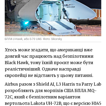
БПЛА U-Hawk, або S-70 UAS. Фото: Sikorsky
Хтось може згадати, що американці вже
довгий час працюють над безпілотними
Black Hawk, тому їхній проєкт може бути
реалістичніший. Одначе насправді
європейці не відстають у цьому питанні.
Airbus разом з Shield AI, L3 Harris та Parry Lab
розробляють для морпіхів США БПЛА MQ-
72C, який є безпілотним варіантом
вертольота Lakota UH-72B, що є версією H145