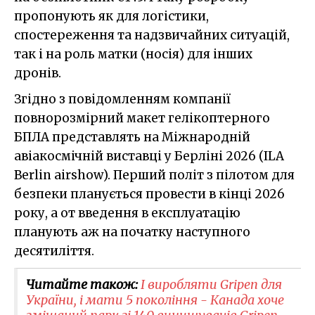
пропонують як для логістики,
спостереження та надзвичайних ситуацій,
так і на роль матки (носія) для інших
дронів.
Згідно з повідомленням компанії
повнорозмірний макет гелікоптерного
БПЛА представлять на Міжнародній
авіакосмічній виставці у Берліні 2026 (ILA
Berlin airshow). Перший політ з пілотом для
безпеки планується провести в кінці 2026
року, а от введення в експлуатацію
планують аж на початку наступного
десятиліття.
Читайте також:
І виробляти Gripen для
України, і мати 5 покоління - Канада хоче