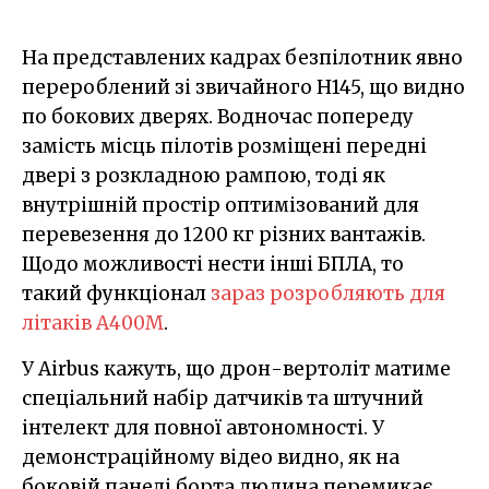
На представлених кадрах безпілотник явно
перероблений зі звичайного H145, що видно
по бокових дверях. Водночас попереду
замість місць пілотів розміщені передні
двері з розкладною рампою, тоді як
внутрішній простір оптимізований для
перевезення до 1200 кг різних вантажів.
Щодо можливості нести інші БПЛА, то
такий функціонал
зараз розробляють для
літаків A400M
.
У Airbus кажуть, що дрон-вертоліт матиме
спеціальний набір датчиків та штучний
інтелект для повної автономності. У
демонстраційному відео видно, як на
боковій панелі борта людина перемикає