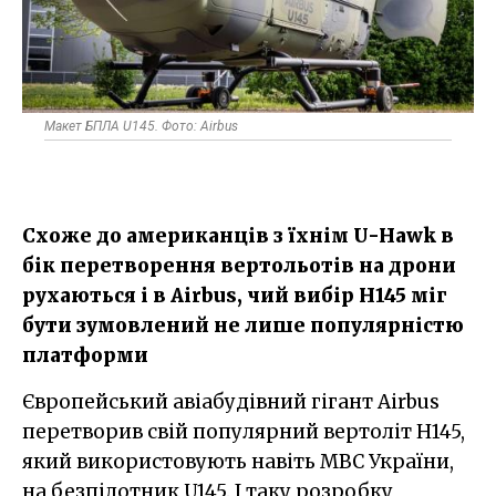
Макет БПЛА U145. Фото: Airbus
Схоже до американців з їхнім U-Hawk в
бік перетворення вертольотів на дрони
рухаються і в Airbus, чий вибір H145 міг
бути зумовлений не лише популярністю
платформи
Європейський авіабудівний гігант Airbus
перетворив свій популярний вертоліт H145,
який використовують навіть МВС України,
на безпілотник U145. І таку розробку