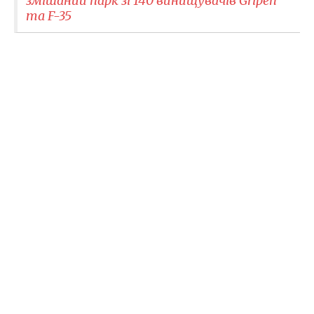
змішаний парк зі 140 винищувачів Gripen
та F-35