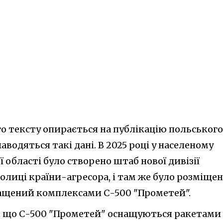
о тексту опирається на публікацію польського
наводяться такі дані. В 2025 році у населеному
області було створено штаб нової дивізії
олиці країни-агресора, і там же було розміще
нащений комплексами С-500 "Прометей".
, що С-500 "Прометей" оснащуються ракетами