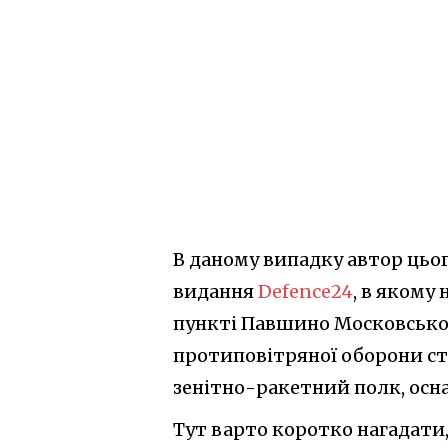
В даному випадку автор цьог
видання
Defence24
, в якому 
пункті Павшино Московської 
протиповітряної оборони ст
зенітно-ракетний полк, ос
Тут варто коротко нагадати