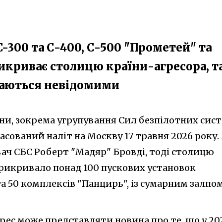
 C-300 та С-400, С-500 "Прометей" та
криває столицю країни-агресора, т
ишаються невідомими
ни, зокрема угрупування Сил безпілотних сис
асований наліт на Москву 17 травня 2026 року.
ач СБС Роберт "Мадяр" Бровді, тоді столицю
рикривало понад 100 пускових установок
та 50 комплексів "Панцирь", із сумарним залпо
рес може представляти новина про те, що у 20