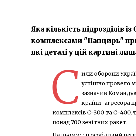
Яка кількість підрозділів із
комплексами "Панцирь" при
які деталі у цій картині л
С
или оборони Украї
успішно провело м
зазначив Командув
країни-агресора п
комплексів С-300 та С-400, 
понад 700 зенітних ракет.
На цьому тлі особливий інте