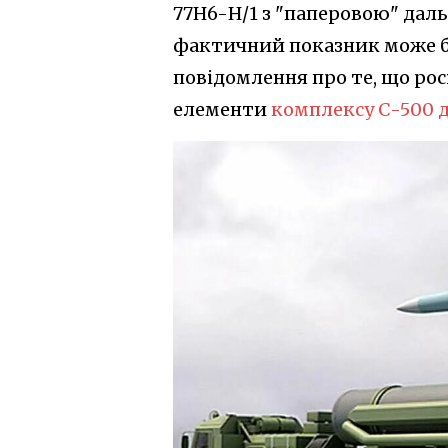
77Н6-Н/1 з "паперовою" даль
фактичний показник може бу
повідомлення про те, що рос
елементи
комплексу С-500 