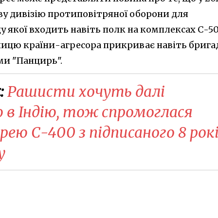
ву дивізію протиповітряної оборони для
у якої входить навіть полк на комплексах С-5
олицю країни-агресора прикриває навіть брига
и "Панцирь".
:
Рашисти хочуть далі
 в Індію, тож спромоглася
ею С-400 з підписаного 8 рок
у