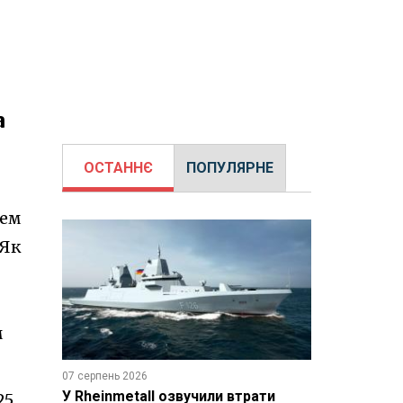
а
ОСТАННЄ
ПОПУЛЯРНЕ
тем
 Як
м
07 серпень 2026
У Rheinmetall озвучили втрати
25