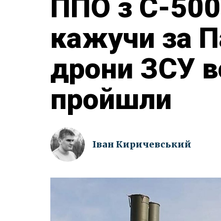
ППО з С-500
кажучи за П
дрони ЗСУ в
пройшли
Іван Киричевський